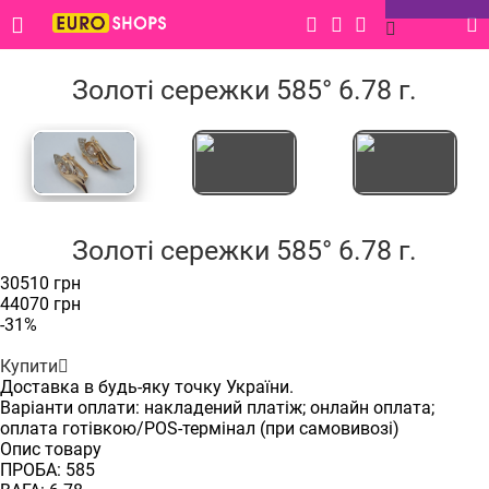
Головна |
Каталог |
Ювелірні вироби |
Акційні пропозиції |
Сережки |
Золоті сережки 585° 6.78 г.
Золоті сережки 585° 6.78 г.
‹
›
Золоті сережки 585° 6.78 г.
30510 грн
44070 грн
-31%
Купити
Доставка в будь-яку точку України.
Варіанти оплати: накладений платіж; онлайн оплата;
оплата готівкою/POS-термінал (при самовивозі)
Опис товару
ПРОБА: 585