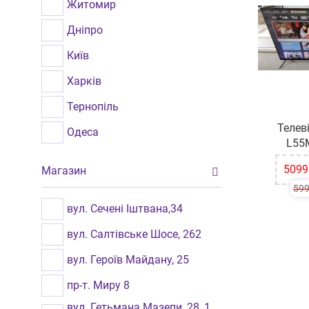
Житомир
Дніпро
Київ
Харків
Тернопіль
Телев
Одеса
L55
Хмельницький
-15%
5099
Магазин
Вінниця
59
Львів
вул. Сечені Іштвана,34
Рівне
вул. Салтівське Шосе, 262
Бровари
вул. Героїв Майдану, 25
Миколаїв
пр-т. Миру 8
вул. Гетьмана Мазепи, 28, 1