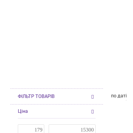
по даті
ФІЛЬТР ТОВАРІВ
по даті
по
від дешев
Ціна
від дорог
по наявно
за розмі