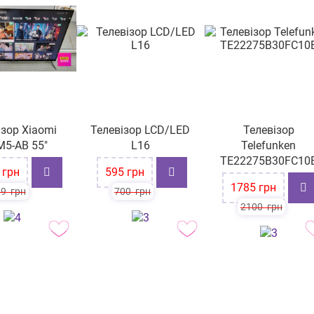
ізор Xiaomi
Телевізор LCD/LED
Телевізор
M5-AB 55"
L16
Telefunken
TE22275B30FC10
-15%
грн
595
грн
-15%
1785
грн
99
грн
700
грн
2100
грн