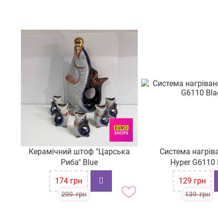
вул. Олександра Архипенка, 4
вул. Руська 16
пр-т Тракторобудівників, 108
вул. Москалівська, буд. 99-А
прим. №13
вул. Сегедська 12
пр-т. Богоявленський,330
вул. Степана Бандери, буд. 60
проспект Космонтавтів, буд
36-А
Керамічний штоф "Царська
Система нагрів
Риба" Blue
Hyper G6110 
пр-т. Петра Григоренка 5
-42%
-7%
174
грн
129
грн
вул. Шевченка, буд.52
299
грн
139
грн
проспект Науки 17/15