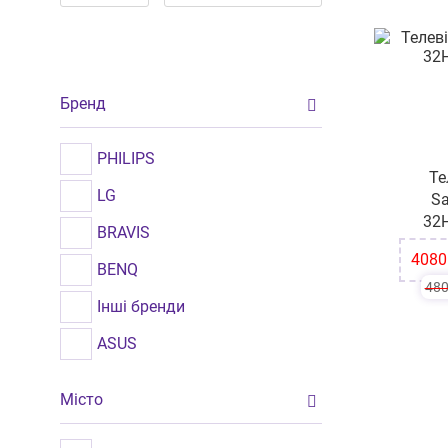
Бренд
PHILIPS
Те
LG
S
32
BRAVIS
-15%
4080
BENQ
48
Інші бренди
ASUS
SAMSUNG
Місто
ERGO