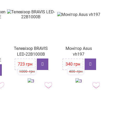
Телевізор BRAVIS
Монітор Asus
LED-22B1000B
vh197
E
-28%
-15%
723
грн
340
грн
1000
грн
400
грн