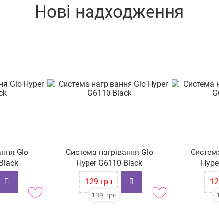
Нові надходження
ання Glo
Система нагрівання Glo
Система
Black
Hyper G6110 Black
Hype
-7%
-7%
129
грн
12
139
грн