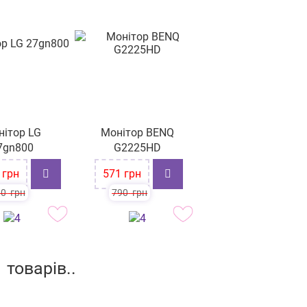
нітор LG
Монітор BENQ
7gn800
G2225HD
-28%
грн
571
грн
10
грн
790
грн
товарів..