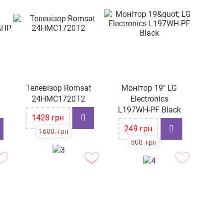
Телевізор Romsat
Монітор 19" LG
24HMC1720T2
Electronics
L197WH-PF Black
-15%
1428
грн
-51%
249
грн
1680
грн
508
грн