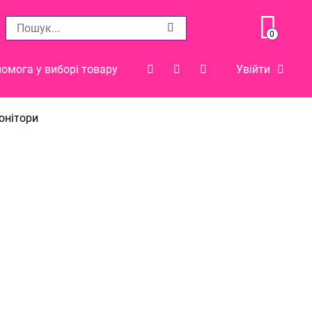
0
омога у виборі товару
Увійти
монітори