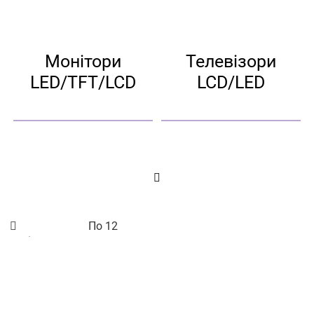
Монітори
Телевізори
LED/TFT/LCD
LCD/LED
По 12
 назві
12
24
48
их до дорогих
их до дешевих
сті
ром знижки