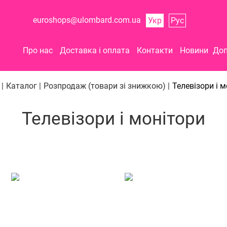
euroshops@ulombard.com.ua
Укр
Рус
Про нас
Доставка і оплата
Контакти
Новини
Доп
|
Каталог |
Розпродаж (товари зі знижкою) |
Телевізори і 
Телевізори і монітори