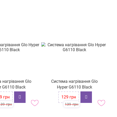
 нагрівання Glo
Система нагрівання Glo
r G6110 Black
Hyper G6110 Black
-7%
-
9
грн
129
грн
139
грн
139
грн