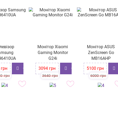
левізор
Монітор Хiaomi
Монітор ASUS
amsung
Gaming Monitor
ZenScreen Go
Н6410UA
G24i
MB16AHP
-15%
-15%
грн
3094
грн
5100
грн
00
грн
3640
грн
6000
грн