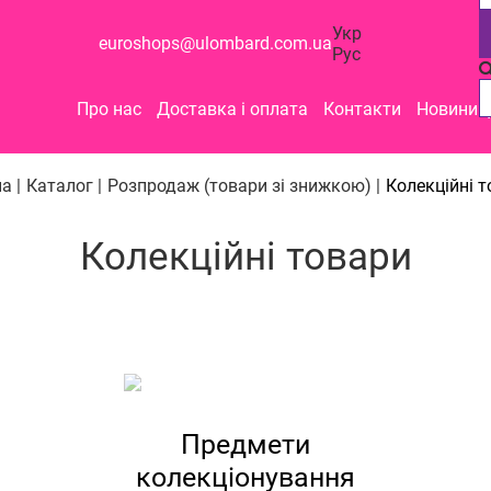
Укр
euroshops@ulombard.com.ua
Рус
Про нас
Доставка і оплата
Контакти
Новини
а |
Каталог |
Розпродаж (товари зі знижкою) |
Колекційні 
Колекційні товари
Предмети
колекціонування