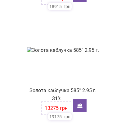
18915
грн
Золота каблучка 585° 2.95 г.
-31%
13275
грн
19175
грн