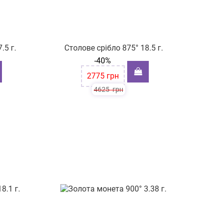
.5 г.
Столове срібло 875° 18.5 г.
-40%
2775
грн
4625
грн