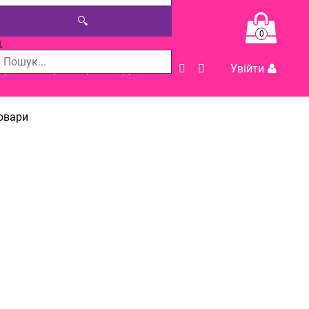
🔍
0
Допомога у виборі товару
Увійти
товари