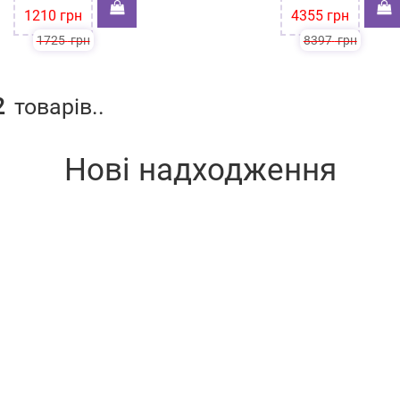
1210
грн
4355
грн
1725
грн
8397
грн
2
товарів..
Нові надходження