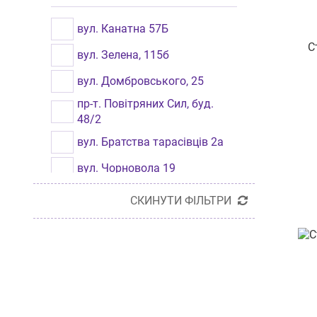
Кременчук
вул. Канатна 57Б
С
вул. Зелена, 115б
вул. Домбровського, 25
пр-т. Повітряних Сил, буд.
48/2
вул. Братства тарасівців 2а
вул. Чорновола 19
вул. І. Франка, будинок 21
СКИНУТИ ФІЛЬТРИ
вул. Шевченка, буд. 358
пр-т. Героїв Харкова, 214/2
вул. Небесної Сотні, буд. 9
вул. Отакара Яроша 21А/5, 2