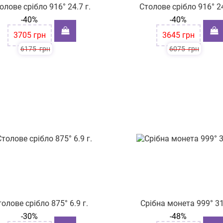
олове срібло 916° 24.7 г.
Столове срібло 916° 24
-40%
-40%
3705
грн
3645
грн
6175
грн
6075
грн
олове срібло 875° 6.9 г.
Срібна монета 999° 31
-30%
-48%