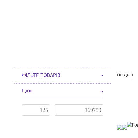
по даті
ФІЛЬТР ТОВАРІВ
по даті
п
від деше
Ціна
від доро
по наявн
за розмі