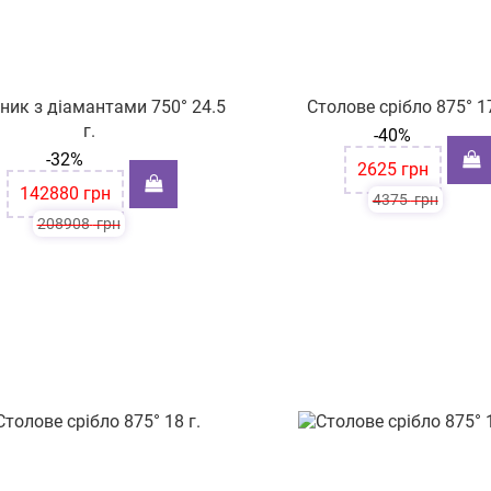
ник з діамантами 750° 24.5
Столове срібло 875° 17
г.
-40%
-32%
2625
грн
142880
грн
4375
грн
208908
грн