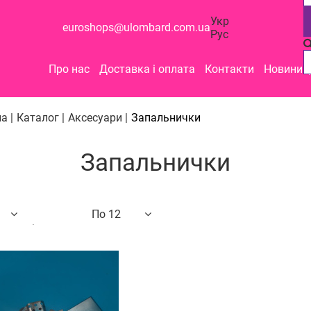
Укр
euroshops@ulombard.com.ua
Рус
Про нас
Доставка і оплата
Контакти
Новини
а |
Каталог |
Аксесуари |
Запальнички
Запальнички
По 12
о назві
12
24
48
вих до дорогих
гих до дешевих
ості
ром знижки