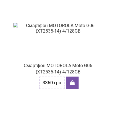
36-А
пр-т. Петра Григоренка 5
пр-т Грушевського М. 21-Г
вул. Січових стрільців 6/4
вул. Соборності 42а
вул.Чорновола 4
проспект Молоді 14
Смартфон MOTOROLA Moto G06
(XT2535-14) 4/128GB
вул. Сихівська, буд. 28
3360
грн
вул.Київський шлях 84
вул. Проскурівського
підпілля, буд 16
вул. Головна, 25
вул. Дністровська, буд.2