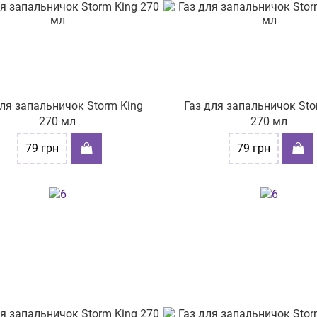
для запальничок Storm King
Газ для запальничок Sto
270 мл
270 мл
79
грн
79
грн