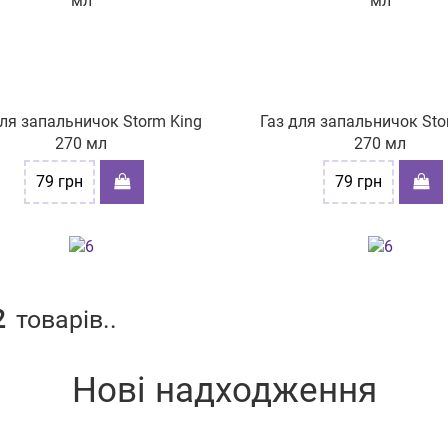
для запальничок Storm King
Газ для запальничок Sto
270 мл
270 мл
79
грн
79
грн
2
товарів..
Нові надходження