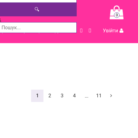
🔍
0
Допомога у виборі товару
Увійти
1
2
3
4
11
...