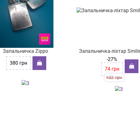
Запальничка Zippo
Запальничка-ліхтар Smili
-27%
380
грн
74
грн
102
грн