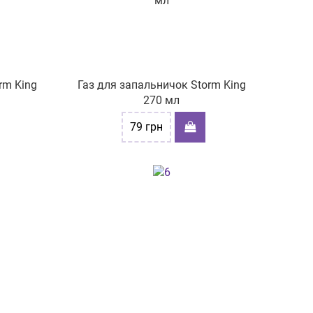
rm King
Газ для запальничок Storm King
270 мл
79
грн