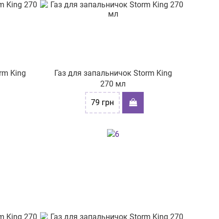
rm King
Газ для запальничок Storm King
270 мл
79
грн