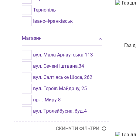
Тернопіль
Івано-Франківськ
Одеса
Магазин
Хмельницький
Газ 
Вінниця
вул. Мала Арнаутська 113
Львів
вул. Сечені Іштвана,34
Рівне
вул. Салтівське Шосе, 262
Миколаїв
вул. Героїв Майдану, 25
Чернівці
пр-т. Миру 8
Луцьк
вул. Тролейбусна, буд.4
Кременчук
вул. Личаківська,77
СКИНУТИ ФІЛЬТРИ
вул. Гетьмана Мазепи, 28, 1
Бориспіль