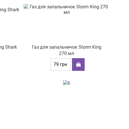
ng Shark
Газ для запальничок Storm King
270 мл
79
грн