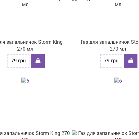
для запальничок Storm King
Газ для запальничок Sto
270 мл
270 мл
79
грн
79
грн