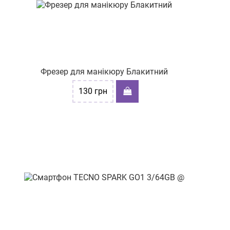
вул. Космонавтів 3
вул. Київська,62
вул. Соборна 262
вул.Полтавський шлях, 58/1
Фрезер для манікюру Блакитний
вул. Євгена Танцюри 37/43
130
грн
пр-т Ярослава Мудрого
Князя, буд. 16
пр-т. Центральний, буд. 24/2