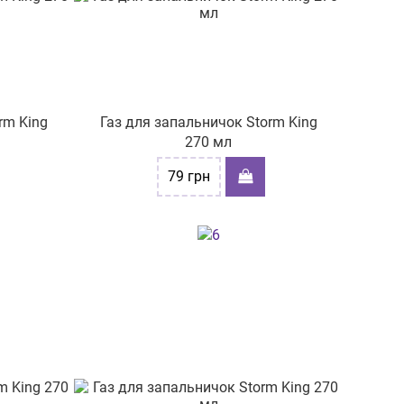
rm King
Газ для запальничок Storm King
270 мл
79
грн