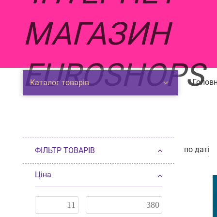
Головн
Каталог товарів
по даті
ФІЛЬТР ТОВАРІВ
по даті
п
від деше
Ціна
від доро
по наявн
за розмі