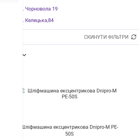
вул. Чорновола 19
вул. Келецька,84
вул. Небесної Сотні, буд. 9
СКИНУТИ ФІЛЬТРИ
пр-т. Богоявленський,330
по даті
проспект Космонтавтів, буд 36-А
по даті
по назві
пр-т Грушевського М. 21-Г
від дешевих до дорогих
від дорогих до дешевих
вул. Сихівська, буд. 28
по наявності
за розміром знижки
вул. Соборна 262
Шліфмашина ексцентрикова Dnipro-M PE-
50S