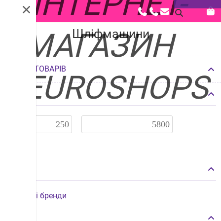
Головна |
Каталог |
Будівельна, садова техніка |
Шліфмашини
Шліфмашини
ФІЛЬТР ТОВАРІВ
Ціна
Бренд
Інші бренди
Місто