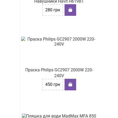
Навушники Havit H619BT
280
грн
Праска Philips GC2907 2000W 220-
240V
450
грн