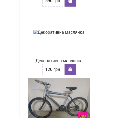
590
грн
Декоративна маслянка
120
грн