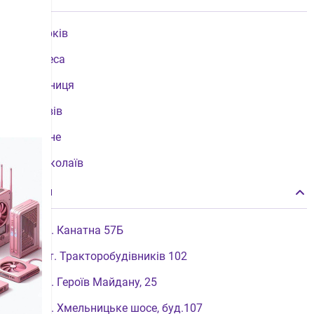
Харків
Одеса
Вінниця
Львів
Рівне
Миколаїв
Чернівці
Магазин
Кременчук
вул. Канатна 57Б
Кам'янець-Подільский
пр-т. Тракторобудівників 102
вул. Героїв Майдану, 25
вул. Хмельницьке шосе, буд.107