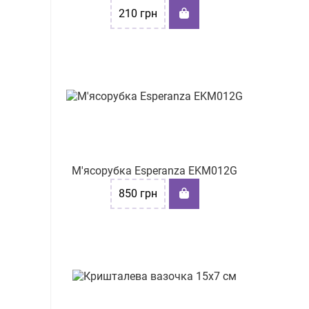
210
грн
М'ясорубка Esperanza EKM012G
850
грн