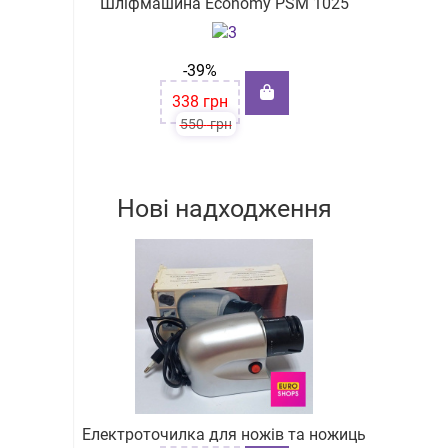
Шліфмашина Economy PSM 1025
-39%
338
грн
550
грн
Нові надходження
Електроточилка для ножів та ножиць