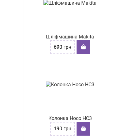
Шліфмашина Makita
690
грн
Колонка Hoco HC3
190
грн