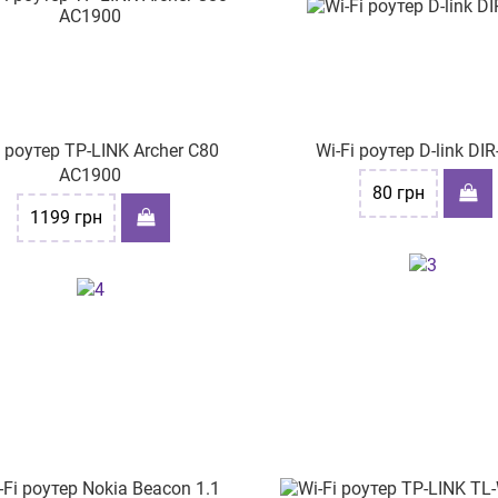
i роутер TP-LINK Archer C80
Wi-Fi роутер D-link DI
AC1900
80
грн
1199
грн