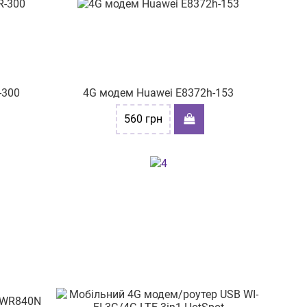
R-300
4G модем Huawei E8372h-153
560
грн