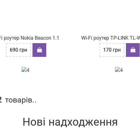
Fi роутер Nokia Beacon 1.1
Wi-Fi роутер TP-LINK TL
690
грн
170
грн
2
товарів..
Нові надходження