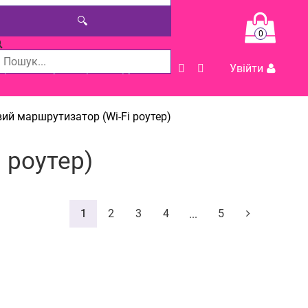
🔍
0
Допомога у виборі товару
Увійти
ий маршрутизатор (Wi-Fi роутер)
 роутер)
1
2
3
4
5
...