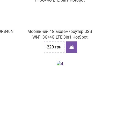
-WR840N
Мобільний 4G модем/роутер USB
WI-FI 3G/4G LTE 3in1 HotSpot
220
грн