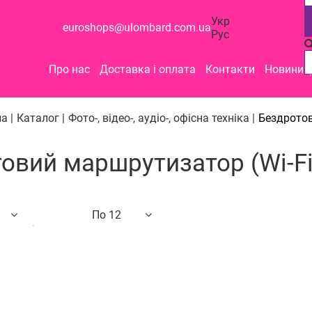
Укр
euroshops@ulombard.com.ua
Рус
Про нас
Доставка і оплата
Контакти
Новини
а |
Каталог |
Фото-, відео-, аудіо-, офісна техніка |
Бездротов
овий маршрутизатор (Wi-Fi
По 12
о назві
12
24
48
вих до дорогих
гих до дешевих
ості
ром знижки