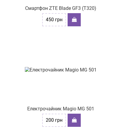
Смартфон ZTE Blade GF3 (T320)
450
грн
Електрочайник Magio MG 501
200
грн