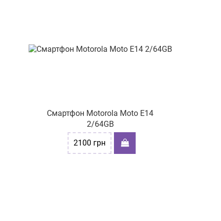
вул. Васильківська 55
бульв. Миколи Руденка,
буд.15
вул.Полтавський шлях, 58/1
пр-т Князя Володимира
Великого 73
пр-т Ярослава Мудрого
Князя, буд. 16
Смартфон Motorola Moto E14
2/64GB
2100
грн