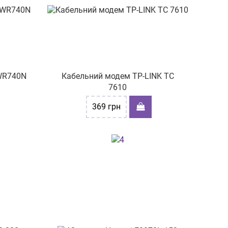
-WR740N
Кабельний модем TP-LINK TC
7610
369
грн