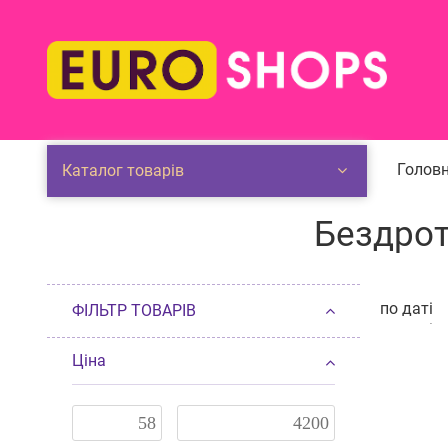
Головн
Каталог товарів
Бездрот
по даті
ФІЛЬТР ТОВАРІВ
по даті
п
від деше
Ціна
від доро
по наявн
за розмі