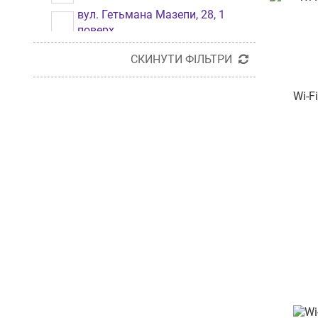
вул. Гетьмана Мазепи, 28, 1
поверх
вул. Зелена, 115б
СКИНУТИ ФІЛЬТРИ
вул. Домбровського, 25
Wi-F
вул. Хмельницьке шосе,
буд.107
пр-т. Повітряних Сил, буд.
48/2
пр-т Оболонський, буд. 40
вул. Рональда Рейгана, буд. 8
майдан Згоди 3/75
вул. І. Франка, будинок 21
вул. Хлібна 16
вул. Келецька,84