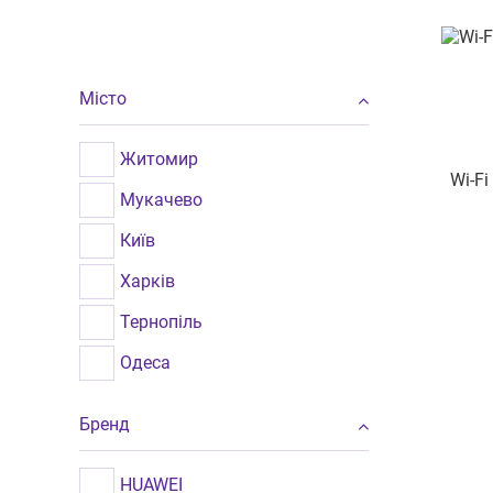
Місто
Житомир
Wi-F
Мукачево
Київ
Харків
Тернопіль
Одеса
Хмельницький
Бренд
Вінниця
Львів
HUAWEI