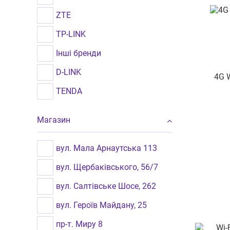
Рівне
ZTE
Чернівці
TP-LINK
Кременчук
Інші бренди
D-LINK
4G W
TENDA
Магазин
вул. Мала Арнаутська 113
вул. Щербаківського, 56/7
вул. Салтівське Шосе, 262
вул. Героїв Майдану, 25
пр-т. Миру 8