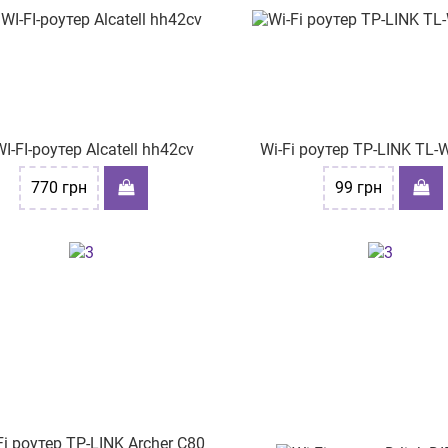
I-FI-роутер Alcatell hh42cv
Wi-Fi роутер TP-LINK TL
770
грн
99
грн