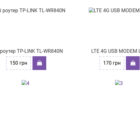
i роутер TP-LINK TL-WR840N
LTE 4G USB MODEM 
150
грн
170
грн