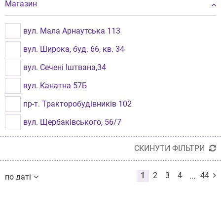
Івано-Франківськ
Магазин
BASEUS
Одеса
TITANUM
вул. Мала Арнаутська 113
Хмельницький
HOCO
вул. Широка, буд. 66, кв. 34
Вінниця
BOROFONE
вул. Сечені Іштвана,34
Львів
HAVIT
вул. Канатна 57Б
Рівне
COLORWAY
пр-т. Тракторобудівників 102
Бровари
PROOVE
вул. Щербаківського, 56/7
Миколаїв
SAMSUNG
вул. Салтівське Шосе, 262
Чернівці
СКИНУТИ ФІЛЬТРИ
WIRELESS
вул. Героїв Майдану, 25
Луцьк
HATOR
1
2
3
4
44
...
по даті
пр-т. Миру 8
Кременчук
по даті
по назві
GRAND X
вул. Тролейбусна, буд.4
від дешевих до дорогих
Бориспіль
від дорогих до дешевих
REDMI
вул. Личаківська,77
по наявності
Кам'янець-Подільский