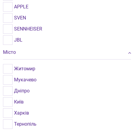
APPLE
SVEN
SENNHEISER
JBL
TWS
Місто
OPPO
Житомир
XO
Мукачево
Інші бренди
Дніпро
CYBOO
Київ
XIAOMI
Харків
GRAND-X
Тернопіль
GELIUS