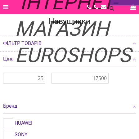
Головна |
Каталог |
Аксесуари |
Навушники
Навушники
ФІЛЬТР ТОВАРІВ
Ціна
Бренд
HUAWEI
SONY