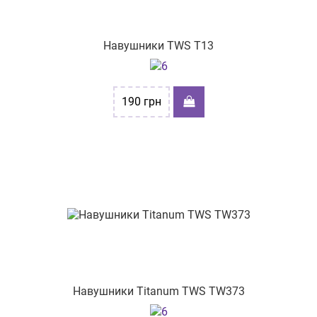
вул. Хлібна 16
вул. Родіона Скалецького, 2
Навушники TWS T13
вул. Келецька,84
вул. Шевченка, буд. 358
190
грн
пр-т. Героїв Харкова, 214/2
вул. Небесної Сотні, буд. 9
вул. Олександра Архипенка, 4
вул. Торгова 28
вул. Руська 16
пр-т. Л.Українки, буд.74
пр-т Тракторобудівників, 108
Навушники Titanum TWS TW373
вул. Валенберга 14/4