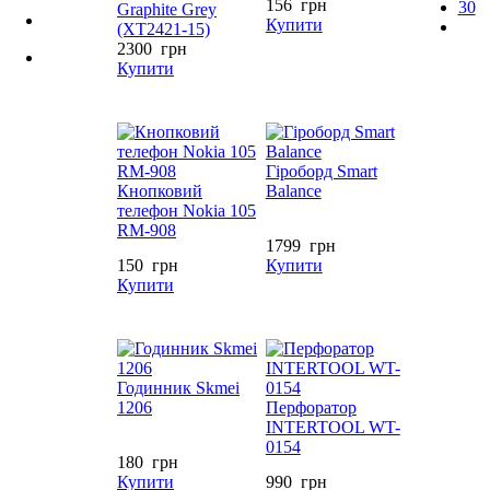
156
грн
30
Graphite Grey
Купити
(XT2421-15)
2300
грн
Купити
Гіроборд Smart
Кнопковий
Balance
телефон Nokia 105
RM-908
1799
грн
150
грн
Купити
Купити
Годинник Skmei
1206
Перфоратор
INTERTOOL WT-
0154
180
грн
Купити
990
грн