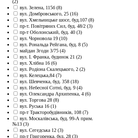
(2)
вул. Зелена, 115б
(8)
вул. Домбровського, 25
(16)
вул. Хмельницьке шосе, буд.107
(8)
пр-т. Повітряних Сил, буд. 48/2
(3)
пр-т Оболонський, буд. 40
(3)
вул. Чорновола 19
(10)
вул. Рональда Рейгана, буд. 8
(5)
майдан Згоди 3/75
(4)
вул. І. Франка, будинок 21
(2)
вул. Хлібна 16
(6)
вул. Родіона Скалецького, 2
(2)
вул. Келецька,84
(7)
вул. Шевченка, буд. 358
(18)
вул. Небесної Сотні, буд. 9
(4)
вул. Олександра Архипенка, 4
(6)
вул. Торгова 28
(8)
вул. Руська 16
(1)
пр-т Тракторобудівників, 108
(7)
вул. Москалівська, буд. 99-А прим.
№13
(3)
вул. Сегедська 12
(3)
пр-т Григоренка, буд. 28
(3)