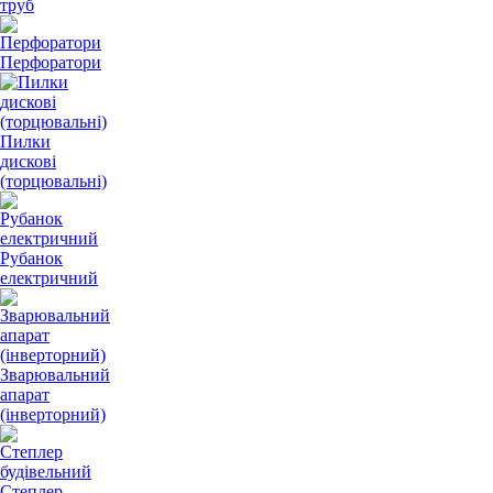
труб
Перфоратори
Пилки
дискові
(торцювальні)
Рубанок
електричний
Зварювальний
апарат
(інверторний)
Степлер