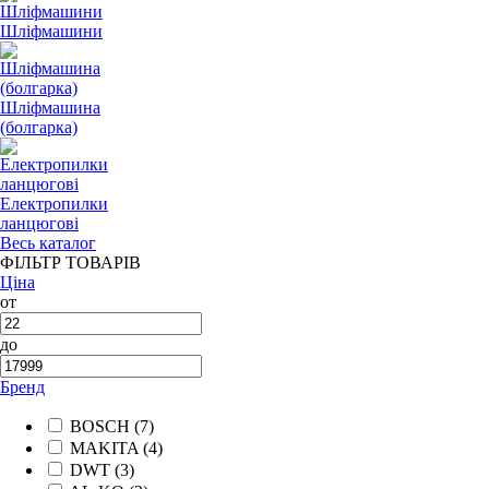
Шліфмашини
Шліфмашина
(болгарка)
Електропилки
ланцюгові
Весь каталог
ФІЛЬТР ТОВАРІВ
Ціна
от
до
Бренд
BOSCH
(7)
MAKITA
(4)
DWT
(3)