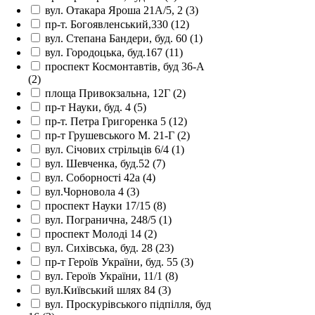
вул. Отакара Яроша 21А/5, 2
(3)
пр-т. Богоявленський,330
(12)
вул. Степана Бандери, буд. 60
(1)
вул. Городоцька, буд.167
(11)
проспект Космонтавтів, буд 36-А
(2)
площа Привокзальна, 12Г
(2)
пр-т Науки, буд. 4
(5)
пр-т. Петра Григоренка 5
(12)
пр-т Грушевського М. 21-Г
(2)
вул. Січових стрільців 6/4
(1)
вул. Шевченка, буд.52
(7)
вул. Соборності 42а
(4)
вул.Чорновола 4
(3)
проспект Науки 17/15
(8)
вул. Погранична, 248/5
(1)
проспект Молоді 14
(2)
вул. Сихівська, буд. 28
(23)
пр-т Героїв України, буд. 55
(3)
вул. Героїв України, 11/1
(8)
вул.Київський шлях 84
(3)
вул. Проскурівського підпілля, буд