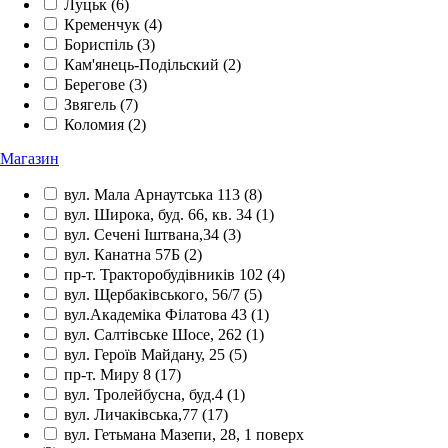
Луцьк
(6)
Кременчук
(4)
Бориспіль
(3)
Кам'янець-Подільский
(2)
Берегове
(3)
Звягель
(7)
Коломия
(2)
Магазин
вул. Мала Арнаутська 113
(8)
вул. Широка, буд. 66, кв. 34
(1)
вул. Сечені Іштвана,34
(3)
вул. Канатна 57Б
(2)
пр-т. Тракторобудівників 102
(4)
вул. Щербаківського, 56/7
(5)
вул.Академіка Філатова 43
(1)
вул. Салтівське Шосе, 262
(1)
вул. Героїв Майдану, 25
(5)
пр-т. Миру 8
(17)
вул. Тролейбусна, буд.4
(1)
вул. Личаківська,77
(17)
вул. Гетьмана Мазепи, 28, 1 поверх