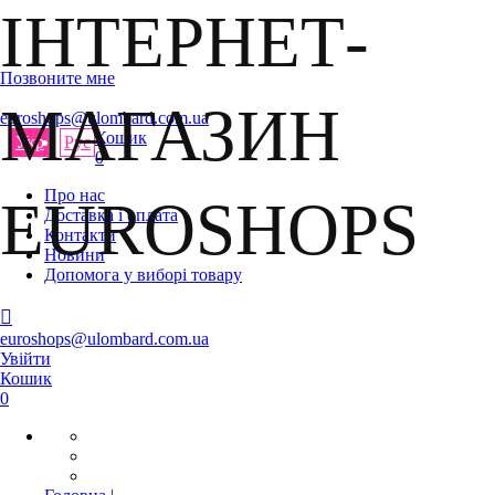
Позвоните мне
euroshops@ulombard.com.ua
Кошик
Укр
Рус
0
Про нас
Доставка і оплата
Контакти
Новини
Допомога у виборі товару
euroshops@ulombard.com.ua
Увійти
Кошик
0