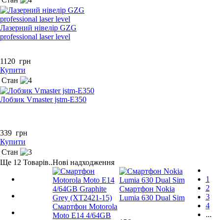
Лазерний нівелір GZG
professional laser level
1120
грн
Купити
Стан
Лобзик Vmaster jstm-E350
339
грн
Купити
Стан
Ще
12
Товарів..
Нові надходження
1
2
Смартфон Nokia
3
Lumia 630 Dual Sim
4
Смартфон Motorola
...
Moto E14 4/64GB