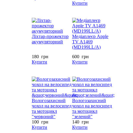
Купити
Ліхтар-прожектор
Медіаплеєр Apple
акумуляторний
TV A1469
(MD199LL/A)
180
грн
600
грн
Купити
Купити
Вологозахисний
Вологозахисний
чохол на велосипед
чохол на велосипед
та мотоцикл
та мотоцикл
"червоний"
"зелений"
100
грн
140
грн
Купити
Купити