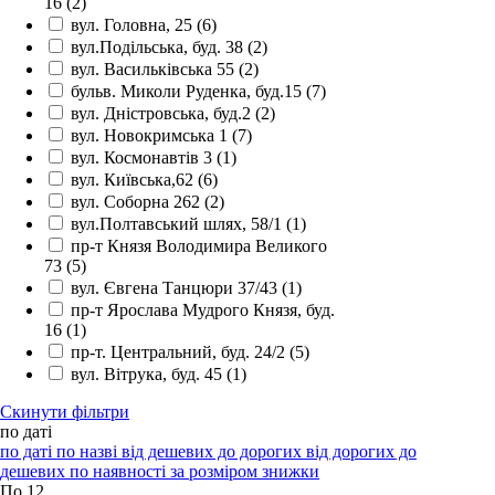
16
(2)
вул. Головна, 25
(6)
вул.Подільська, буд. 38
(2)
вул. Васильківська 55
(2)
бульв. Миколи Руденка, буд.15
(7)
вул. Дністровська, буд.2
(2)
вул. Новокримська 1
(7)
вул. Космонавтів 3
(1)
вул. Київська,62
(6)
вул. Соборна 262
(2)
вул.Полтавський шлях, 58/1
(1)
пр-т Князя Володимира Великого
73
(5)
вул. Євгена Танцюри 37/43
(1)
пр-т Ярослава Мудрого Князя, буд.
16
(1)
пр-т. Центральний, буд. 24/2
(5)
вул. Вітрука, буд. 45
(1)
Скинути фільтри
по даті
по даті
по назві
від дешевих до дорогих
від дорогих до
дешевих
по наявності
за розміром знижки
По 12