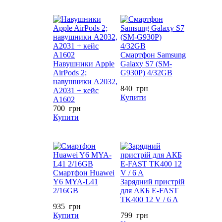
Смартфон Samsung
Навушники Apple
Galaxy S7 (SM-
AirPods 2;
G930P) 4/32GB
навушники A2032,
840
грн
A2031 + кейс
Купити
A1602
700
грн
Купити
Смартфон Huawei
Y6 MYA-L41
Зарядний пристрій
2/16GB
для АКБ E-FAST
TK400 12 V / 6 A
935
грн
Купити
799
грн