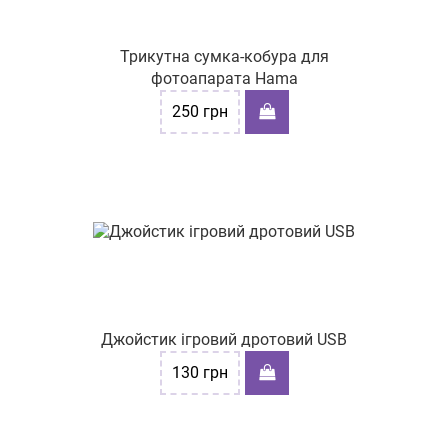
Трикутна сумка-кобура для
фотоапарата Hama
250
грн
Джойстик ігровий дротовий USB
130
грн