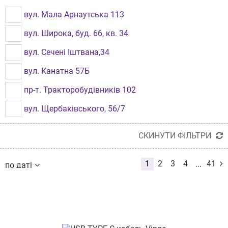
Одеса
вул. Мала Арнаутська 113
Хмельницький
вул. Широка, буд. 66, кв. 34
Вінниця
вул. Сечені Іштвана,34
Львів
вул. Канатна 57Б
Рівне
пр-т. Тракторобудівників 102
Бровари
вул. Щербаківського, 56/7
Миколаїв
вул.Академіка Філатова 43
Чернівці
СКИНУТИ ФІЛЬТРИ
вул. Салтівське Шосе, 262
Луцьк
1
2
3
4
41
...
по даті
вул. Героїв Майдану, 25
Кременчук
по даті
по назві
пр-т. Миру 8
від дешевих до дорогих
Бориспіль
від дорогих до дешевих
вул. Тролейбусна, буд.4
по наявності
Кам'янець-Подільский
за розміром знижки
вул. Личаківська,77