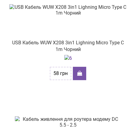
вул.Подільська, буд. 38
вул. Васильківська 55
бульв. Миколи Руденка, буд.15
вул. Дністровська, буд.2
USB Кабель WUW X208 3in1 Lighning Micro Type C
вул. Новокримська 1
1m Чорний
вул. Космонавтів 3
вул. Київська,62
58
грн
вул. Соборна 262
вул.Полтавський шлях, 58/1
пр-т Князя Володимира Великого 73
пр-т. Аерокосмічний буд.179
вул. Євгена Танцюри 37/43