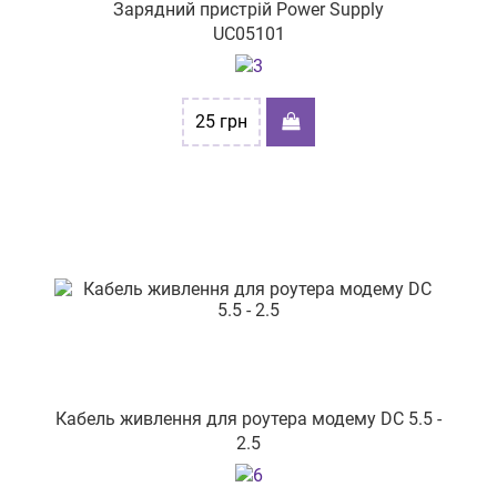
Зарядний пристрій Power Supply
вул. Хлібна 16
UC05101
вул. Родіона Скалецького, 2
вул. Келецька,84
25
грн
вул. Шевченка, буд. 358
пр-т. Героїв Харкова, 214/2
вул. Небесної Сотні, буд. 9
вул. Олександра Архипенка, 4
вул. Торгова 28
вул. Руська 16
пр-т. Л.Українки, буд.74
Кабель живлення для роутера модему DC 5.5 -
пр-т Тракторобудівників, 108
2.5
вул. Валенберга 14/4