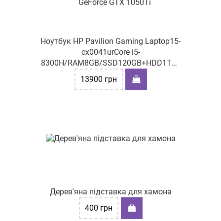
Ноутбук HP Pavilion Gaming Laptop15-
cx0041urCore i5-
8300H/RAM8GB/SSD120GB+HDD1TB/
GeForce GTX 1050Ti
13900
грн
Дерев'яна підставка для хамона
400
грн