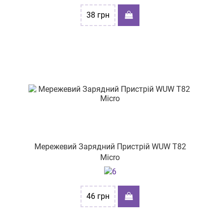
вул. Москалівська, буд. 99-А прим. №13
38
грн
пр-т Григоренка, буд. 28
вул. Отакара Яроша 21А/5, 2
пр-т. Богоявленський,330
вул. Степана Бандери, буд. 60
вул. Городоцька, буд.167
проспект Космонтавтів, буд 36-А
площа Привокзальна, 12Г
Мережевий Зарядний Пристрій WUW T82
пр-т Науки, буд. 4
Micro
пр-т. Петра Григоренка 5
пр-т Грушевського М. 21-Г
46
грн
вул. Січових стрільців 6/4