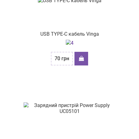
Берегове
вул. Гетьмана Мазепи, 28, 1 поверх
Звягель
вул. Зелена, 115б
Коломия
вул. Велика Арнаутська 38
USB TYPE-C кабель Vinga
вул. Домбровського, 25
вул. Хмельницьке шосе, буд.107
70
грн
пр-т. Повітряних Сил, буд. 48/2
вул. Братства тарасівців 2а
пр-т Оболонський, буд. 40
вул. Чорновола 19
вул. Рональда Рейгана, буд. 8
майдан Згоди 3/75
вул. І. Франка, будинок 21