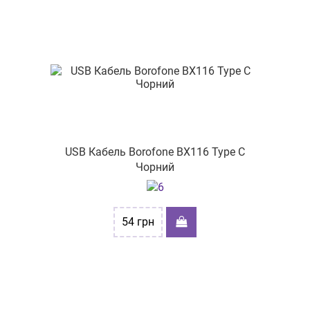
вул. Шевченка, буд.52
вул. Соборності 42а
вул.Чорновола 4
проспект Науки 17/15
вул. Погранична, 248/5
проспект Молоді 14
USB Кабель Borofone BX116 Type C
вул. Сихівська, буд. 28
Чорний
пр-т Героїв України, буд. 55
вул. Героїв України, 11/1
54
грн
вул.Київський шлях 84
вул. Проскурівського підпілля, буд 16
вул. Головна, 25