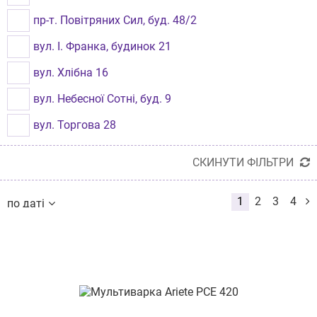
пр-т. Повітряних Сил, буд. 48/2
вул. І. Франка, будинок 21
вул. Хлібна 16
вул. Небесної Сотні, буд. 9
вул. Торгова 28
пр-т Тракторобудівників, 108
СКИНУТИ ФІЛЬТРИ
пр-т. Богоявленський,330
1
2
3
4
по даті
вул. Городоцька, буд.167
по даті
по назві
пр-т Науки, буд. 4
від дешевих до дорогих
від дорогих до дешевих
пр-т. Петра Григоренка 5
по наявності
за розміром знижки
вул. Шевченка, буд.52
проспект Науки 17/15