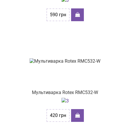
590
грн
Мультиварка Rotex RMC532-W
420
грн