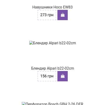
Навушники Hoco EW83
273
грн
Блендер Alpari b22-02cm
156
грн