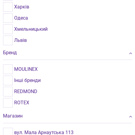
Харків
Одеса
Хмельницький
Львів
Рівне
Бренд
Бровари
MOULINEX
Миколаїв
Інші бренди
Чернівці
REDMOND
Кременчук
ROTEX
Звягель
Магазин
вул. Мала Арнаутська 113