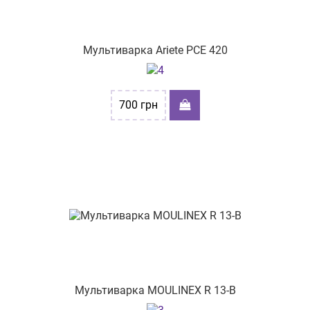
вул. Сихівська, буд. 28
вул. Героїв України, 11/1
Мультиварка Ariete PCE 420
вул. Проскурівського підпілля, буд 16
вул. Головна, 25
700
грн
вул. Васильківська 55
вул. Космонавтів 3
вул. Соборна 262
пр-т Князя Володимира Великого 73
пр-т. Центральний, буд. 24/2
вул. Вітрука, буд. 45
Мультиварка MOULINEX R 13-B