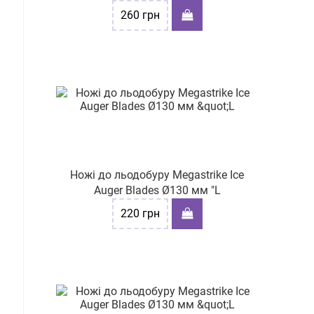
260
грн
Ножі до льодобуру Megastrike Ice
Auger Blades Ø130 мм "L
220
грн