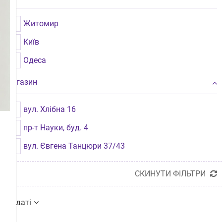
Житомир
Київ
Одеса
Магазин
вул. Хлібна 16
пр-т Науки, буд. 4
вул. Євгена Танцюри 37/43
СКИНУТИ ФІЛЬТРИ
по даті
по даті
по назві