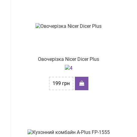
від дешевих до дорогих
від дорогих до дешевих
по наявності
за розміром знижки
Овочерізка Nicer Dicer Plus
199
грн