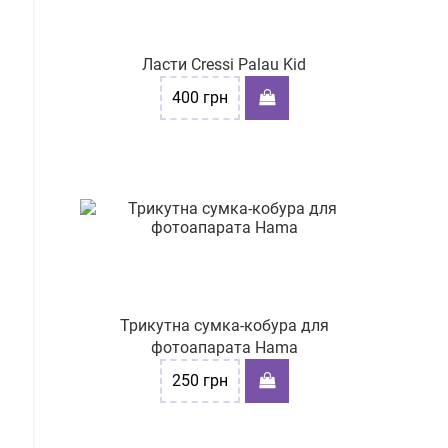
Ласти Cressi Palau Kid
400
грн
Трикутна сумка-кобура для
фотоапарата Hama
250
грн