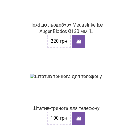
Ножі до льодобуру Megastrike Ice
Auger Blades Ø130 мм "L
220
грн
Штатив-тринога для телефону
100
грн