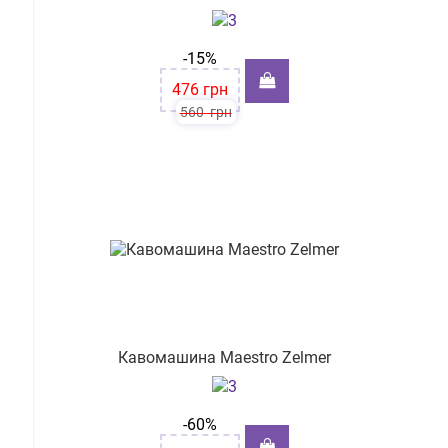
-15%
476
грн
560
грн
Кавомашина Мaestro Zelmer
-60%