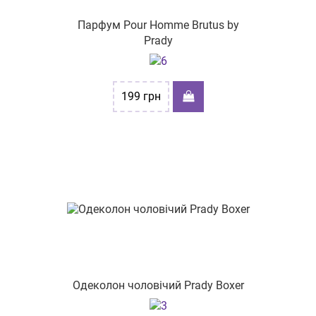
вул. Руська 16
Парфум Pour Homme Brutus by
Prady
пр-т Григоренка, буд. 28
вул. Степана Бандери, буд. 60
вул. Городоцька, буд.167
199
грн
проспект Космонтавтів, буд 36-А
пр-т Науки, буд. 4
пр-т. Петра Григоренка 5
пр-т Грушевського М. 21-Г
вул. Січових стрільців 6/4
вул.Чорновола 4
проспект Науки 17/15
Одеколон чоловічий Prady Boxer
пр-т Героїв України, буд. 55