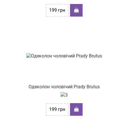
вул. Героїв України, 11/1
199
грн
бульв. Миколи Руденка, буд.15
вул. Новокримська 1
вул. Київська,62
вул. Соборна 262
пр-т. Аерокосмічний буд.179
вул. Євгена Танцюри 37/43
пр-т Ярослава Мудрого Князя, буд. 16
Одеколон чоловічий Prady Brutus
199
грн