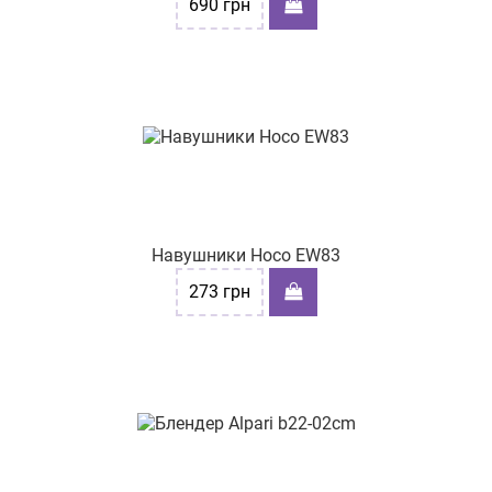
690
грн
Навушники Hoco EW83
273
грн