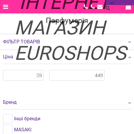
Головна |
Каталог |
Краса і здоров'я |
Парфумерія
Парфумерія
ФІЛЬТР ТОВАРІВ
Ціна
Бренд
Інші бренди
MASAKI