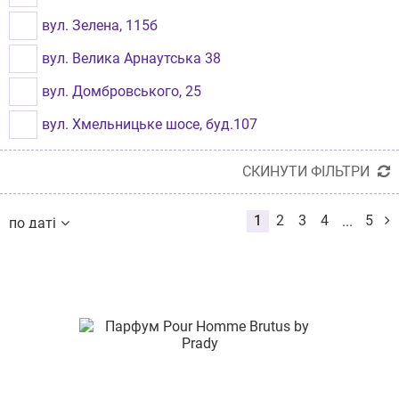
Рівне
вул. Зелена, 115б
Бровари
вул. Велика Арнаутська 38
Миколаїв
вул. Домбровського, 25
Кам'янець-Подільский
вул. Хмельницьке шосе, буд.107
вул. Братства тарасівців 2а
СКИНУТИ ФІЛЬТРИ
пр-т Оболонський, буд. 40
1
2
3
4
5
...
по даті
вул. Чорновола 19
по даті
по назві
вул. Рональда Рейгана, буд. 8
від дешевих до дорогих
від дорогих до дешевих
вул. І. Франка, будинок 21
по наявності
за розміром знижки
вул. Хлібна 16
вул. Шевченка, буд. 358
вул. Олександра Архипенка, 4