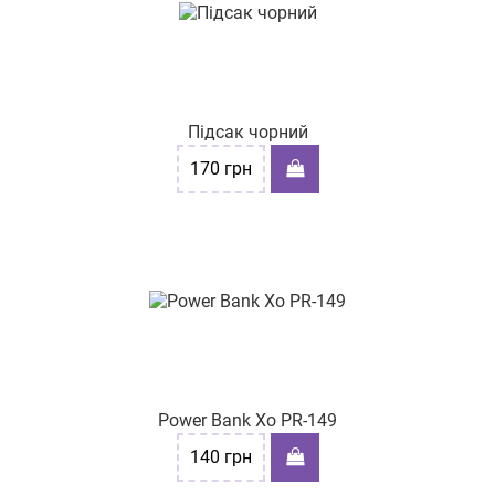
Підсак чорний
170
грн
Power Bank Xo PR-149
140
грн