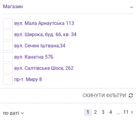
Інші бренди
Магазин
Кременчук
CYBOO
Берегове
вул. Мала Арнаутська 113
TITANUM
Звягель
вул. Широка, буд. 66, кв. 34
HOCO
вул. Сечені Іштвана,34
HAVIT
вул. Канатна 57Б
LOGITECH
вул. Салтівське Шосе, 262
GRANDX
пр-т. Миру 8
вул. Зелена, 115б
СКИНУТИ ФІЛЬТРИ
вул. Хмельницьке шосе, буд.107
1
2
3
4
11
...
по даті
пр-т. Повітряних Сил, буд. 48/2
по даті
по назві
пр-т Оболонський, буд. 40
від дешевих до дорогих
від дорогих до дешевих
вул. Рональда Рейгана, буд. 8