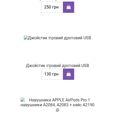
250
грн
Джойстик ігровий дротовий USB
130
грн