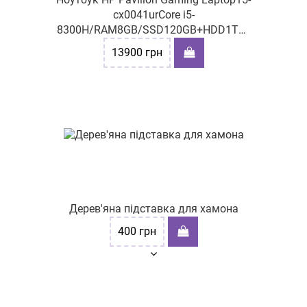
cx0041urCore i5-
8300H/RAM8GB/SSD120GB+HDD1TB/
GeForce GTX 1050Ti
13900
грн
Дерев'яна підставка для хамона
400
грн