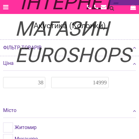
Головна |
Каталог |
Фото-, відео-, аудіо-, офісна техніка |
Акустика (Колонки)
Акустика (Колонки)
ФІЛЬТР ТОВАРІВ
Ціна
Місто
Житомир
Мукачево