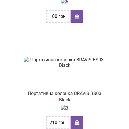
проспект Молоді 14
180
грн
вул. Сихівська, буд. 28
вул. Героїв України, 11/1
вул. Проскурівського підпілля, буд 16
вул. Головна, 25
вул.Подільська, буд. 38
вул. Васильківська 55
бульв. Миколи Руденка, буд.15
вул. Новокримська 1
Портативна колонка BRAVIS BS03
Black
вул. Космонавтів 3
вул. Київська,62
210
грн
вул. Соборна 262