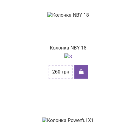
по наявності
за розміром знижки
майдан Згоди 3/75
вул. І. Франка, будинок 21
вул. Хлібна 16
вул. Родіона Скалецького, 2
Колонка NBY 18
вул. Келецька,84
пр-т. Героїв Харкова, 214/2
260
грн
вул. Небесної Сотні, буд. 9
вул. Олександра Архипенка, 4
вул. Торгова 28
пр-т. Л.Українки, буд.74
пр-т Тракторобудівників, 108
вул. Валенберга 14/4