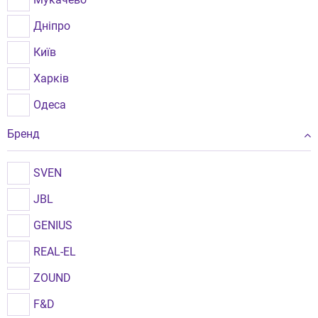
Дніпро
Київ
Харків
Одеса
Хмельницький
Бренд
Вінниця
SVEN
Львів
JBL
Рівне
GENIUS
Бровари
REAL-EL
Миколаїв
ZOUND
Чернівці
F&D
Луцьк