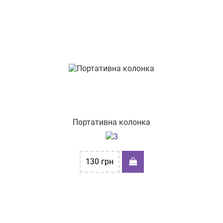
пр-т Князя Володимира Великого 73
пр-т. Аерокосмічний буд.179
пр-т. Центральний, буд. 24/2
вул. Вітрука, буд. 45
Портативна колонка
130
грн