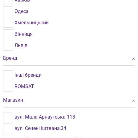
Одеса
Хмельницький
Вінниця
Львів
Рівне
Бренд
Чернівці
Інші бренди
Луцьк
ROMSAT
Берегове
Магазин
вул. Мала Арнаутська 113
вул. Сечені Іштвана,34