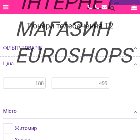
Головна |
Каталог |
Фото-, відео-, аудіо-, офісна техніка |
Тюнери телебачення Т2
Тюнери телебачення Т2
ФІЛЬТР ТОВАРІВ
Ціна
Місто
Житомир
Харків