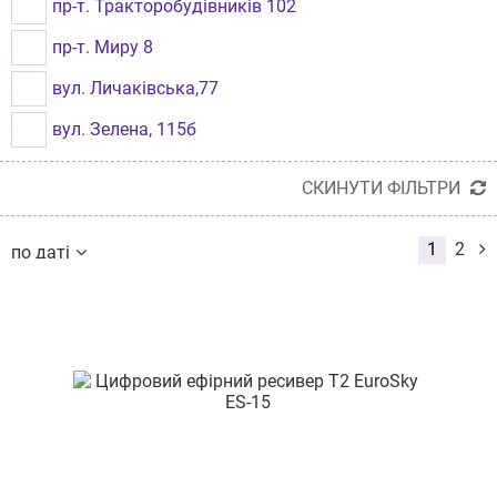
пр-т. Тракторобудівників 102
пр-т. Миру 8
вул. Личаківська,77
вул. Зелена, 115б
вул. Велика Арнаутська 38
СКИНУТИ ФІЛЬТРИ
вул. Хмельницьке шосе, буд.107
1
2
по даті
вул. І. Франка, будинок 21
по даті
по назві
вул. Степана Бандери, буд. 60
від дешевих до дорогих
від дорогих до дешевих
вул. Городоцька, буд.167
по наявності
за розміром знижки
вул. Соборності 42а
проспект Молоді 14
вул. Проскурівського підпілля, буд 16