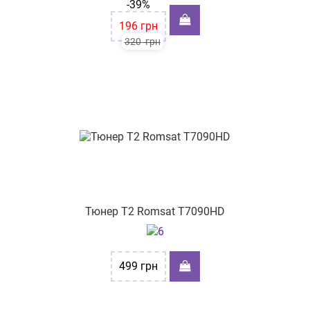
-39%
196
грн
320
грн
Тюнер Т2 Romsat T7090HD
499
грн