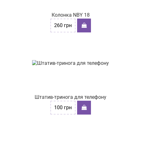
Колонка NBY 18
260
грн
Штатив-тринога для телефону
100
грн