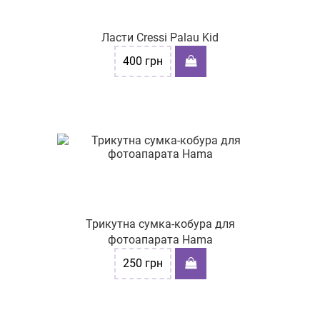
Ласти Cressi Palau Kid
400
грн
Трикутна сумка-кобура для
фотоапарата Hama
250
грн