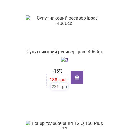
Супутниковий ресивер Іpsat 4060cx
-15%
188
грн
221
грн