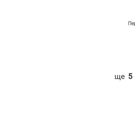
Пе
ще
5