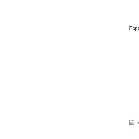
бульв. Миколи Руденка,
буд.15
пр-т Князя Володимира
Великого 73
Пер
пр-т. Аерокосмічний буд.179