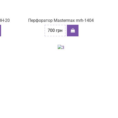
BH-20
Перфоратор Мastermax mrh-1404
700
грн