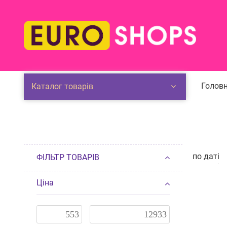
Головн
Каталог товарів
по даті
ФІЛЬТР ТОВАРІВ
по даті
п
від деше
Ціна
від доро
по наявн
за розмі