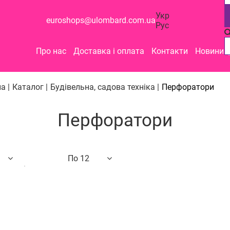
Укр
euroshops@ulombard.com.ua
Рус
Про нас
Доставка і оплата
Контакти
Новини
а |
Каталог |
Будівельна, садова техніка |
Перфоратори
Перфоратори
По 12
о назві
12
24
48
вих до дорогих
гих до дешевих
ості
ром знижки