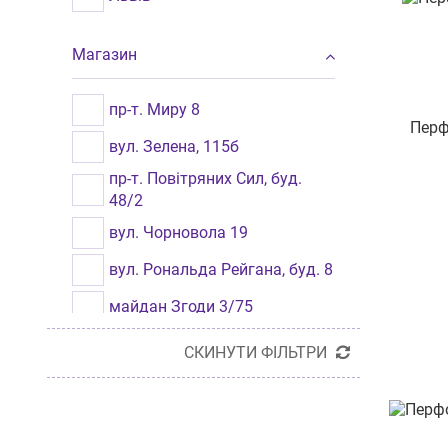
Магазин
пр-т. Миру 8
Перф
вул. Зелена, 115б
пр-т. Повітряних Сил, буд.
48/2
вул. Чорновола 19
вул. Рональда Рейгана, буд. 8
майдан Згоди 3/75
пр-т Тракторобудівників, 108
СКИНУТИ ФІЛЬТРИ
пр-т. Петра Григоренка 5
проспект Науки 17/15