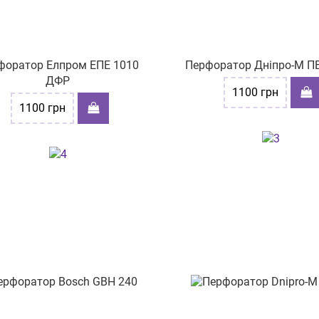
форатор Елпром ЕПЕ 1010
Перфоратор Дніпро-М П
ДФР
1100
грн
1100
грн