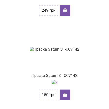
249
грн
Праска Saturn ST-CC7142
150
грн