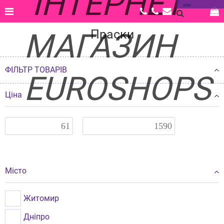
Головна |
Каталог |
Техніка для дому |
Праски
Праски
ФІЛЬТР ТОВАРІВ
Ціна
Місто
Житомир
Дніпро