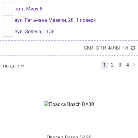
пр-т. Миру 8
вул. Гетьмана Мазепи, 28, 1 поверх
вул. Зелена, 115б
вул. Хмельницьке шосе, буд.107
СКИНУТИ ФІЛЬТРИ
пр-т Оболонський, буд. 40
1
2
3
4
по даті
вул. Чорновола 19
по даті
по назві
вул. Рональда Рейгана, буд. 8
від дешевих до дорогих
від дорогих до дешевих
вул. Хлібна 16
по наявності
за розміром знижки
вул. Келецька,84
вул. Шевченка, буд. 358
вул. Небесної Сотні, буд. 9
вул. Олександра Архипенка, 4
Праска Bosch DA30