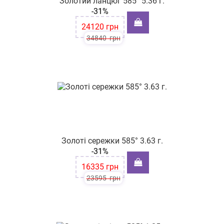
Золотий ланцюг 585° 5.36 г.
-31%
24120
грн
34840
грн
Золоті сережки 585° 3.63 г.
-31%
16335
грн
23595
грн