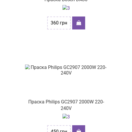
вул. Торгова 28
пр-т Тракторобудівників, 108
360
грн
вул. Степана Бандери, буд. 60
пр-т Науки, буд. 4
пр-т. Петра Григоренка 5
вул.Чорновола 4
пр-т Героїв України, буд. 55
вул.Київський шлях 84
вул. Новокримська 1
Праска Philips GC2907 2000W 220-
вул. Євгена Танцюри 37/43
240V
450
грн