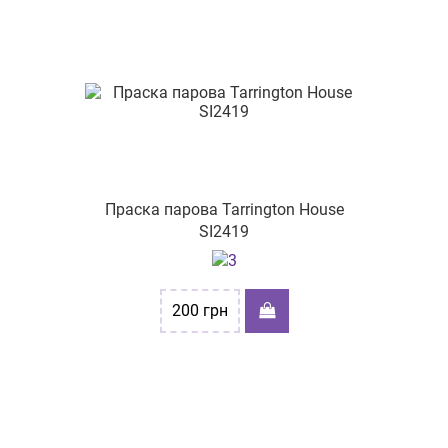
Праска парова Tarrington House
SI2419
200
грн