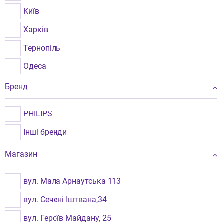
Київ
Харків
Тернопіль
Одеса
Вінниця
Бренд
Львів
PHILIPS
Рівне
Інші бренди
Миколаїв
Магазин
Чернівці
Кременчук
вул. Мала Арнаутська 113
Бориспіль
вул. Сечені Іштвана,34
Берегове
вул. Героїв Майдану, 25