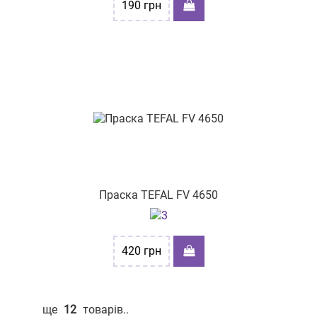
190
грн
Праска TEFAL FV 4650
420
грн
ще
12
товарів..