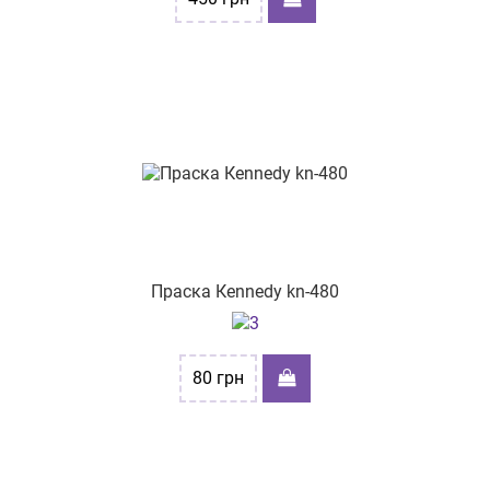
Праска Кennedy kn-480
80
грн