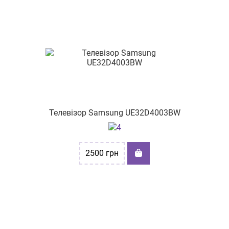
пр-т Тракторобудівників, 108
вул. Москалівська, буд. 99-А прим. №13
вул. Сегедська 12
пр-т. Богоявленський,330
вул. Степана Бандери, буд. 60
проспект Космонтавтів, буд 36-А
Телевізор Samsung UE32D4003BW
пр-т. Петра Григоренка 5
вул. Шевченка, буд.52
2500
грн
проспект Науки 17/15
вул. Погранична, 248/5
проспект Молоді 14
вул. Героїв України, 11/1