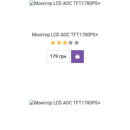
вул. Головна, 25
вул.Подільська, буд. 38
бульв. Миколи Руденка, буд.15
Монітор LCD АОС TFT1780PS+
вул. Новокримська 1
вул. Київська,62
179
грн
пр-т Князя Володимира Великого 73
пр-т Ярослава Мудрого Князя, буд. 16
вул. Вітрука, буд. 45