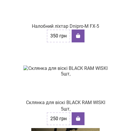
Налобний ліхтар Dnipro-M FX-5
350
грн
Склянка для віскі BLACK RAM WISKI
5шт,
250
грн