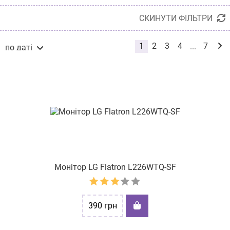
вул. Велика Арнаутська 38
Кременчук
СКИНУТИ ФІЛЬТРИ
вул. Хмельницьке шосе, буд.107
Берегове
1
2
3
4
7
...
по даті
пр-т Оболонський, буд. 40
Звягель
по даті
по назві
вул. Рональда Рейгана, буд. 8
від дешевих до дорогих
від дорогих до дешевих
майдан Згоди 3/75
по наявності
за розміром знижки
вул. Хлібна 16
вул. Келецька,84
вул. Шевченка, буд. 358
пр-т. Героїв Харкова, 214/2
Монітор LG Flatron L226WTQ-SF
вул. Небесної Сотні, буд. 9
вул. Олександра Архипенка, 4
390
грн
вул. Руська 16