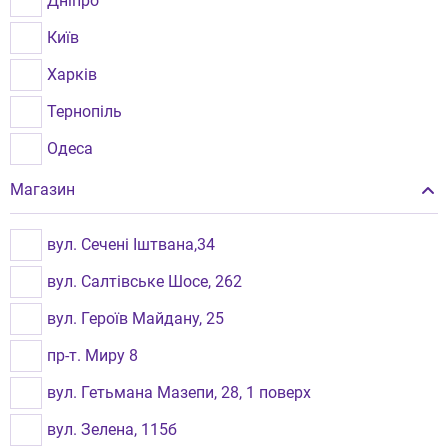
Дніпро
Київ
Харків
Тернопіль
Одеса
Хмельницький
Магазин
Вінниця
вул. Сечені Іштвана,34
Львів
вул. Салтівське Шосе, 262
Рівне
вул. Героїв Майдану, 25
Бровари
пр-т. Миру 8
Миколаїв
вул. Гетьмана Мазепи, 28, 1 поверх
Чернівці
вул. Зелена, 115б
Луцьк