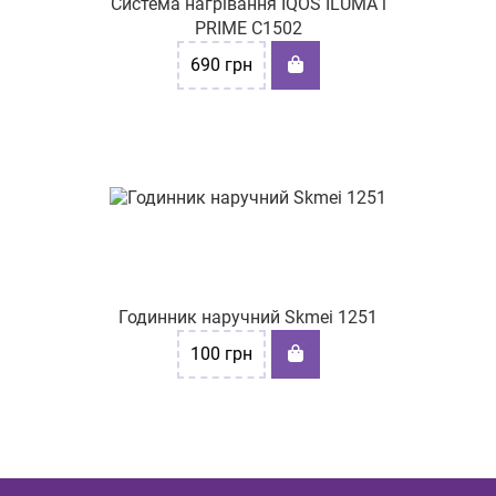
Система нагрівання IQOS ILUMA i
PRIME C1502
690
грн
Годинник наручний Skmei 1251
100
грн