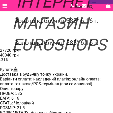
Головна |
Каталог |
Ювелірні вироби |
Акційні пропозиції |
Каблучка |
Золота каблучка 585° 6.16 г.
Золота каблучка 585° 6.16 г.
‹
›
Золота каблучка 585° 6.16 г.
27720 грн
40040 грн
-31%
Купити
Доставка в будь-яку точку України.
Варіанти оплати: накладений платіж; онлайн оплата;
оплата готівкою/POS-термінал (при самовивозі)
Опис товару
ПРОБА: 585
ВАГА: 6.16
СТАТЬ: Чоловічий
РОЗМІР: 21.5
КОЛІР МЕТАЛУ: Червоне і біле золото