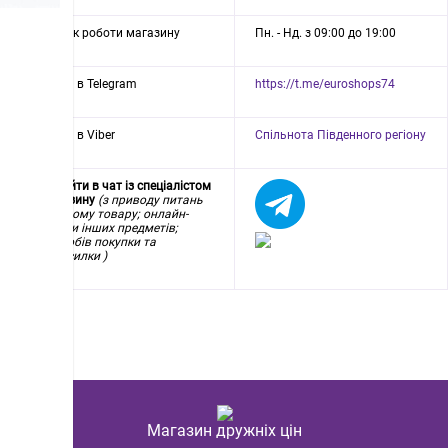
Графік роботи магазину
Пн. - Нд. з 09:00 до 19:00
Група в Telegram
https://t.me/euroshops74
Група в Viber
Спільнота Південного регіону
Перейти в чат із спеціалістом
магазину
(з приводу питань
по цьому товару; онлайн-
оцінки інших предметів;
способів покупки та
пересилки )
Магазин дружніх цін