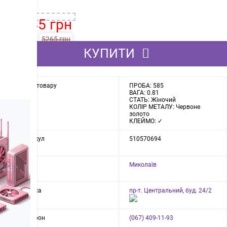
-31%
3645 грн
5265 грн
КУПИТИ
Опис товару
ПРОБА: 585
ВАГА: 0.81
СТАТЬ: Жіночий
КОЛІР МЕТАЛУ: Червоне
золото
КЛЕЙМО: ✓
Артикул
510570694
Місто
Миколаїв
Адреса
пр-т. Центральний, буд. 24/2
Телефон
(067) 409-11-93