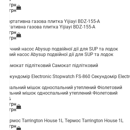
185 грн
218 грн
Портативна газова плитка Yijiayi BDZ-155-A
180 грн
180 грн
Ручний насос Abysup подвійної дії для SUP та лодок
Самокат підлітковий
Секундомір Electr
Спальний мішок односпальний утеплений Фіолетовий
--15%
185 грн
218 грн
Термос Tarrington House 1L
190 грн