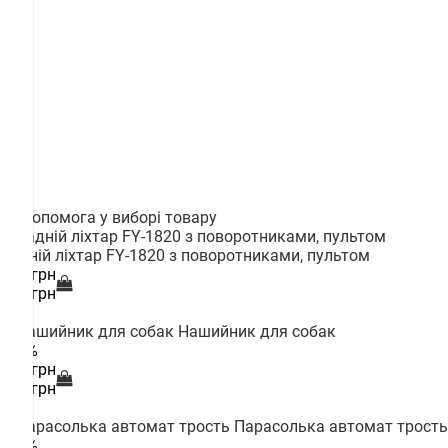
Допомога у виборі товару
Задній ліхтар FY-1820 з поворотниками, пультом
180 грн
180 грн
Нашийник для собак
--28%
181 грн
250 грн
Парасолька автомат трость
--15%