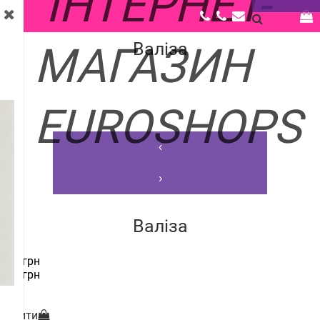
Головна |
Каталог |
Спорт, відпочинок |
Спорт, відпочинок (інше) |
Валіза
Валіза
‹
›
Валіза
181 грн
250 грн
-28%
Купити