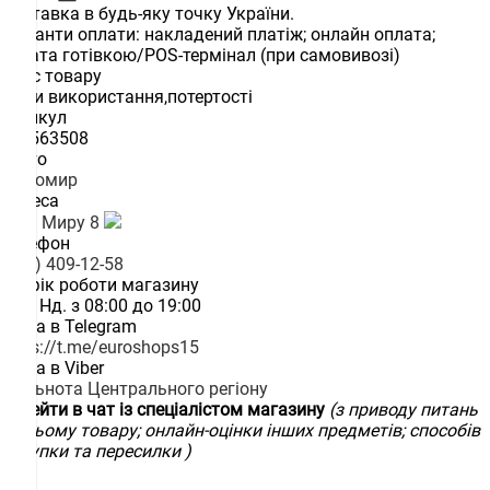
Доставка в будь-яку точку України.
Варіанти оплати: накладений платіж; онлайн оплата;
оплата готівкою/POS-термінал (при самовивозі)
Опис товару
сліди використання,потертості
Артикул
510563508
Місто
Житомир
Адреса
пр-т. Миру 8
Телефон
(067) 409-12-58
Графік роботи магазину
Пн. - Нд. з 08:00 до 19:00
Група в Telegram
https://t.me/euroshops15
Група в Viber
Спільнота Центрального регіону
Перейти в чат із спеціалістом магазину
(з приводу питань
по цьому товару; онлайн-оцінки інших предметів; способів
покупки та пересилки )