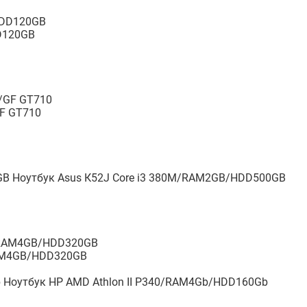
DD120GB
F GT710
Ноутбук Asus К52J Core i3 380M/RAM2GB/HDD500GB
RAM4GB/HDD320GB
Ноутбук HP AMD Athlon II P340/RAM4Gb/HDD160Gb