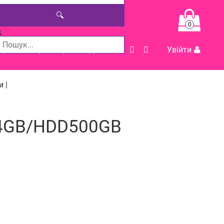
🔍
0
Допомога у виборі товару
Увійти
 |
M4GB/HDD500GB