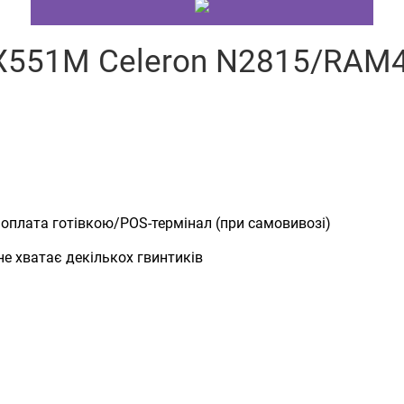
 X551M Celeron N2815/RA
 оплата готівкою/POS-термінал (при самовивозі)
не хватає декількох гвинтиків