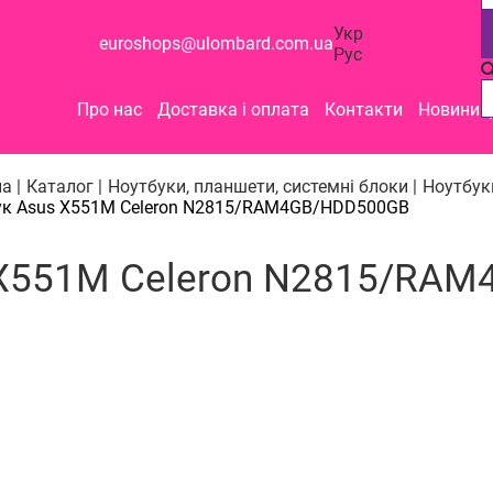
Укр
euroshops@ulombard.com.ua
Рус
Про нас
Доставка і оплата
Контакти
Новини
а |
Каталог |
Ноутбуки, планшети, системні блоки |
Ноутбуки
ук Asus X551M Celeron N2815/RAM4GB/HDD500GB
 X551M Celeron N2815/RA