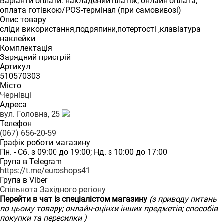
Варіанти оплати: накладений платіж; онлайн оплата;
оплата готівкою/POS-термінал (при самовивозі)
Опис товару
сліди використання,подряпини,потертості ,клавіатура
наклейки
Комплектація
Зарядний пристрій
Артикул
510570303
Місто
Чернівці
Адреса
вул. Головна, 25
Телефон
(067) 656-20-59
Графік роботи магазину
Пн. - Сб. з 09:00 до 19:00; Нд. з 10:00 до 17:00
Група в Telegram
https://t.me/euroshops41
Група в Viber
Спільнота Західного регіону
Перейти в чат із спеціалістом магазину
(з приводу питань
по цьому товару; онлайн-оцінки інших предметів; способів
покупки та пересилки )