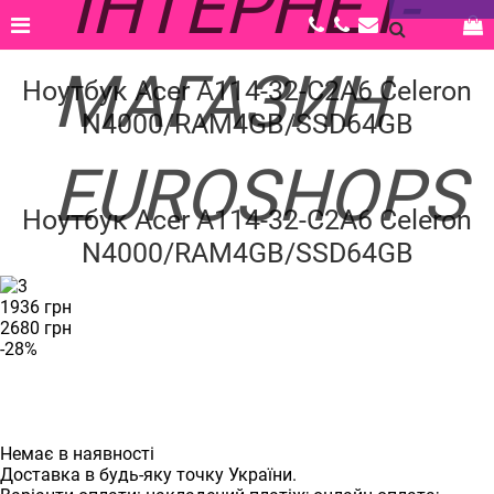
Головна |
Каталог |
Ноутбуки, планшети, системні блоки |
Ноутбуки |
Ноутбук Acer A114-32-C2A6 Celeron N4000/RAM4GB/SSD64GB
Ноутбук Acer A114-32-C2A6 Celeron
N4000/RAM4GB/SSD64GB
‹
›
Ноутбук Acer A114-32-C2A6 Celeron
N4000/RAM4GB/SSD64GB
1936 грн
2680 грн
-28%
Немає в наявності
Доставка в будь-яку точку України.