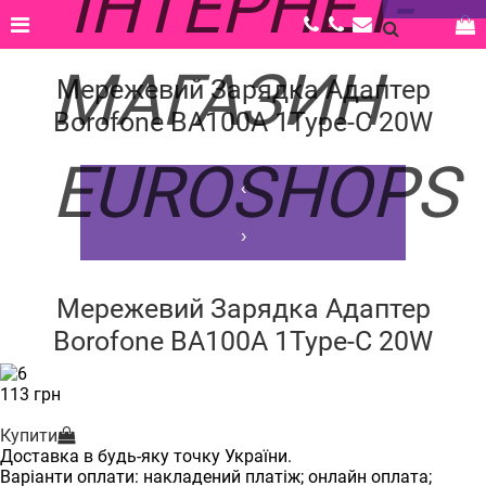
Головна |
Каталог |
Аксесуари |
Зарядки та кабелі |
Мережевий Зарядка Адаптер Borofone BA100A 1Type-C 20W
Мережевий Зарядка Адаптер
Borofone BA100A 1Type-C 20W
‹
›
Мережевий Зарядка Адаптер
Borofone BA100A 1Type-C 20W
113 грн
Купити
Доставка в будь-яку точку України.
Варіанти оплати: накладений платіж; онлайн оплата;