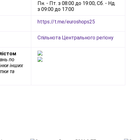
Пн. - Пт. з 08:00 до 19:00; Сб. - Нд.
з 09:00 до 17:00
https://t.me/euroshops25
Спільнота Центрального регіону
алістом
тань по
інки інших
упки та