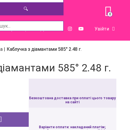
🔍
0
ога у виборі товару
Увійти
а |
Каблучка з діамантами 585° 2.48 г.
діамантами 585° 2.48 г.
Безкоштовна доставка при оплаті цього товару
на сайті
Варіанти оплати: накладений платіж;