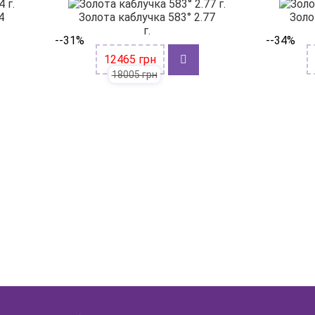
4
Золота каблучка 583° 2.77
Золо
г.
--31%
--34%
12465 грн
18005 грн