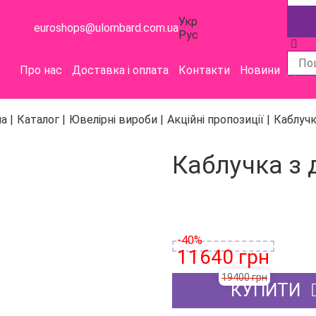
Укр
euroshops@ulombard.com.ua
Рус
Про нас
Доставка і оплата
Контакти
Новини
Допом
а |
Каталог |
Ювелірні вироби |
Акційні пропозиції |
Каблучк
›
Каблучка з 
-40%
11640 грн
19400 грн
КУПИТИ