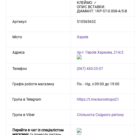
КЛЕЙМО: ✓
ОПИС ВСТАВКИ:
ДIАМАНТ: 1КР-57-0.008-4/5-В
Артикул
510565632
Місто
Харків
Адреса
пр-т. Героїв Харкова, 214/2
Телефон
(067) 443-25-57
Графік роботи магазину
Пн. - Нд. з 09:00 до 19:00
Група в Telegram
https://t.me/euroshops21
Група в Viber
Спільнота Східного регіону
Перейти в чат із спеціалістом
магазину
(з приводу питань