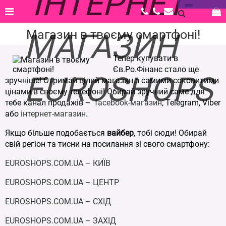
Головна |
Новости |
Магазин в твоєму смартфоні!
Магазин в твоєму смартфоні!
Тепер купувати в
Єв.Ро.Фінанс стало ще
зручніше! Отримай цілий магазин з самими соковитими
цінами в своєму телефоні! Обирай зручний саме для
тебе канал продажів –
facebook-магазин
, Telegram, Viber
або
інтернет-магазин
.
Якщо більше подобається
вайбер
, тобі сюди! Обирай
свій регіон та тисни на посилання зі свого смартфону:
EUROSHOPS.COM.UA – КИЇВ
EUROSHOPS.COM.UA – ЦЕНТР
EUROSHOPS.COM.UA – СХІД
EUROSHOPS.COM.UA – ЗАХІД