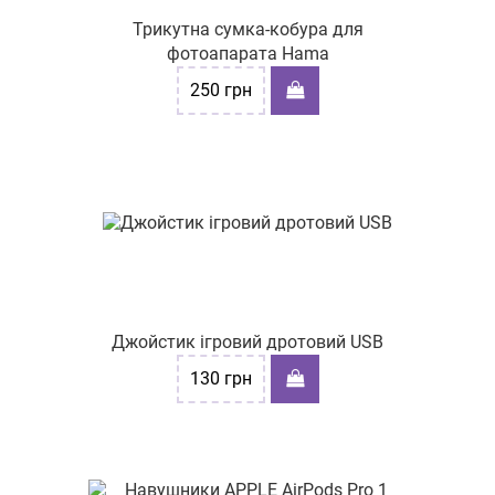
Трикутна сумка-кобура для
фотоапарата Hama
250
грн
Джойстик ігровий дротовий USB
130
грн