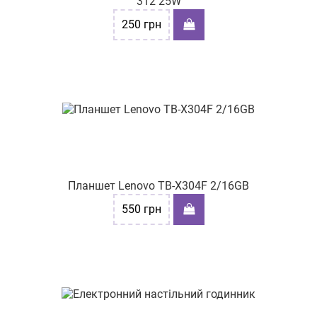
312 25W
250
грн
Планшет Lenovo TB-X304F 2/16GB
550
грн