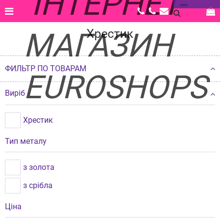
Главная |
Каталог |
Ювелірні вироби |
Акційні пропозиції |
Хрестик
Хрестик
ФИЛЬТР ПО ТОВАРАМ
Виріб
Хрестик
Тип металу
з золота
з срібла
Ціна