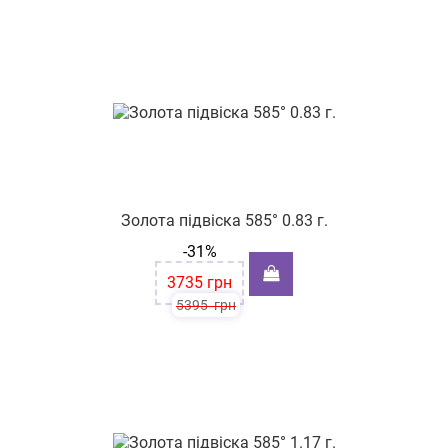
вул. Соборна 262
пр-т. Центральний, буд. 24/2
вул. Вітрука, буд. 45
Золота підвіска 585° 0.83 г.
-31%
3735
грн
5395
грн