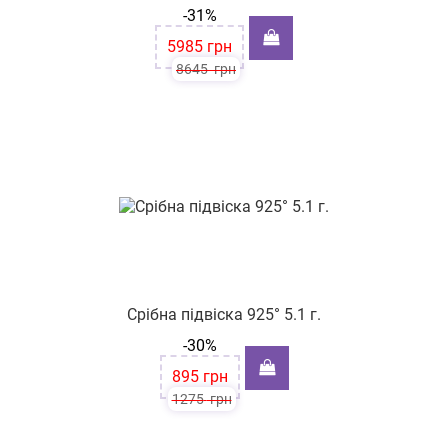
-31%
5985
грн
8645
грн
Срібна підвіска 925° 5.1 г.
-30%
895
грн
1275
грн