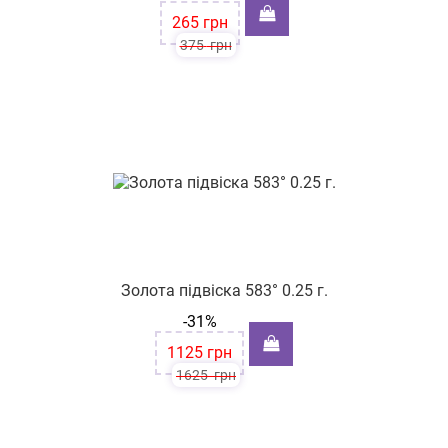
265
грн
375
грн
Золота підвіска 583° 0.25 г.
-31%
1125
грн
1625
грн