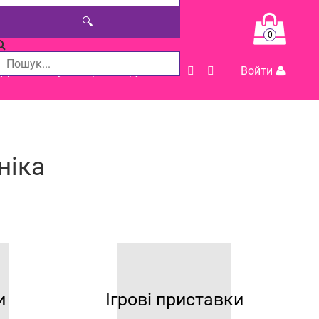
🔍
0
Допомога у виборі товару
Войти
хніка
и
Ігрові приставки