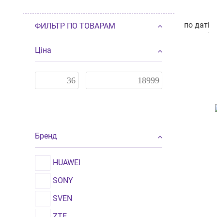
по даті
ФИЛЬТР ПО ТОВАРАМ
по даті
п
от дешев
Ціна
от дорог
по нали
по разме
Бренд
HUAWEI
SONY
SVEN
ZTE