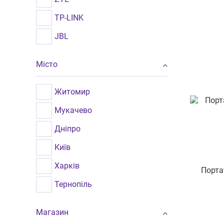
TP-LINK
JBL
GENIUS
Місто
REAL-EL
ZOUND
Житомир
F&D
Мукачево
Інші бренди
Дніпро
BAHM
Київ
CYBOO
Харків
Порта
TITANUM
Тернопіль
HOCO
Одеса
Магазин
HAVIT
Хмельницький