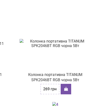
1
Колонка портативна TITANUM
SPK2046BT RGB чорна 5Вт
269
грн