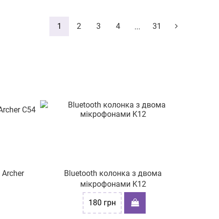
1
2
3
4
31
...
Archer
Bluetooth колонка з двома
мікрофонами K12
180
грн