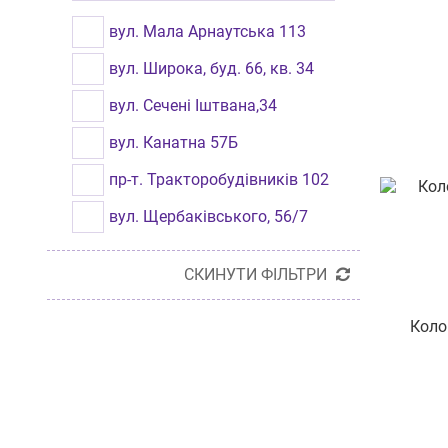
D-LINK
Вінниця
вул. Мала Арнаутська 113
WIRELESS CONTROLLER
Львів
вул. Широка, буд. 66, кв. 34
ROMSAT
Рівне
вул. Сечені Іштвана,34
LOGITECH
Бровари
вул. Канатна 57Б
TENDA
Миколаїв
пр-т. Тракторобудівників 102
GRANDX
Чернівці
вул. Щербаківського, 56/7
Луцьк
вул. Салтівське Шосе, 262
СКИНУТИ ФІЛЬТРИ
Кременчук
вул. Героїв Майдану, 25
Коло
Бориспіль
пр-т. Миру 8
Берегове
вул. Личаківська,77
Звягель
вул. Зелена, 115б
Коломия
вул. Велика Арнаутська 38