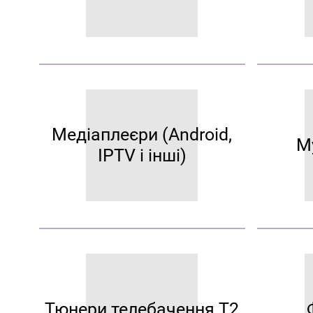
Медіаплеєри (Android,
М
IPTV і інші)
Тюнери телебачення Т2