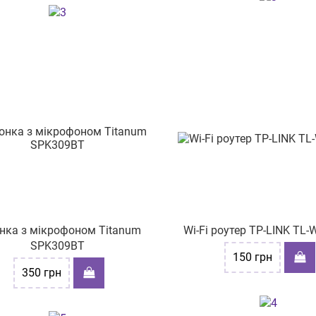
нка з мікрофоном Titanum
Wi-Fi роутер TP-LINK TL
SPK309BT
150
грн
350
грн