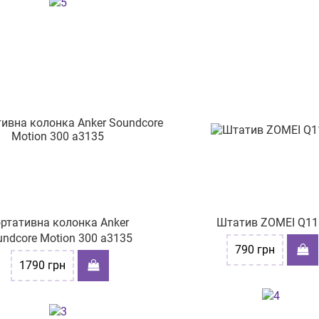
ртативна колонка Anker
Штатив ZOMEI Q11
undcore Motion 300 a3135
790
грн
1790
грн