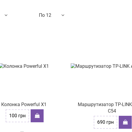
По 12
о названию
12
24
48
ых к дорогим
их к дешевым
чию
ру скидки
Колонка Powerful X1
Маршрутизатор TP-LINK 
C54
100
грн
690
грн