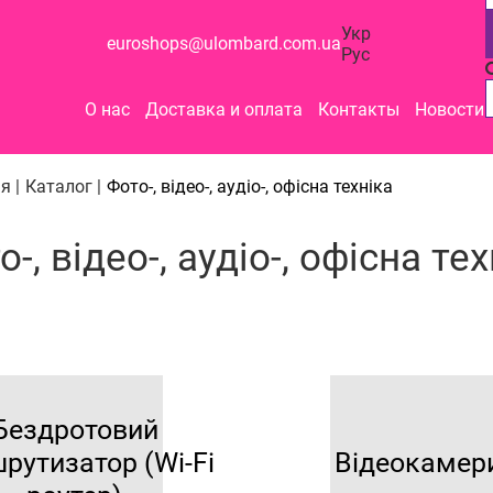
Укр
euroshops@ulombard.com.ua
Рус
О нас
Доставка и оплата
Контакты
Новости
я |
Каталог |
Фото-, відео-, аудіо-, офісна техніка
-, відео-, аудіо-, офісна те
Бездротовий
рутизатор (Wi-Fi
Відеокамер