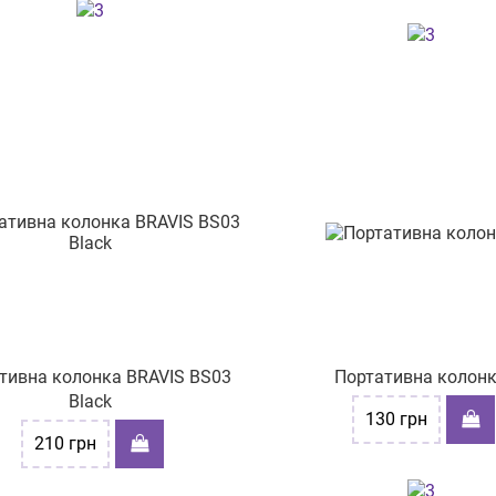
тивна колонка BRAVIS BS03
Портативна колон
Black
130
грн
210
грн