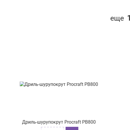
вул. Келецька,84
вул. Шевченка, буд. 358
еще
пр-т. Героїв Харкова, 214/2
вул. Небесної Сотні, буд. 9
вул. Олександра Архипенка, 4
вул. Торгова 28
вул. Руська 16
пр-т. Л.Українки, буд.74
пр-т Тракторобудівників, 108
вул. Валенберга 14/4
вул. Москалівська, буд. 99-А
прим. №13
Дриль-шурупокрут Procraft PB800
вул. Сегедська 12