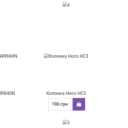
-WR840N
Колонка Hoco HC3
190
грн