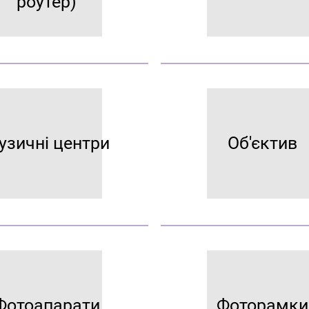
роутер)
узичні центри
Об'єктив
Фотоапарати
Фоторамки