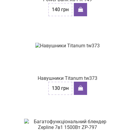
140
грн
Навушники Titanum tw373
130
грн