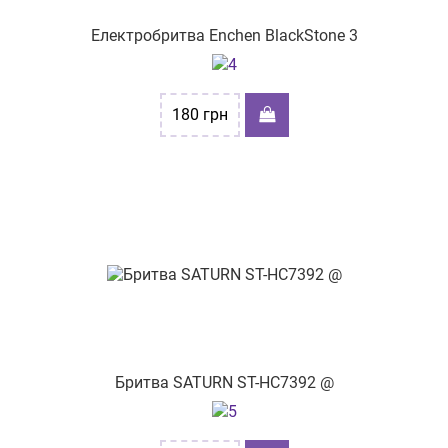
пр-т. Петра Григоренка 5
Електробритва Enchen BlackStone 3
проспект Молоді 14
вул. Васильківська 55
180
грн
бульв. Миколи Руденка, буд.15
вул. Київська,62
пр-т. Аерокосмічний буд.179
вул. Євгена Танцюри 37/43
пр-т. Центральний, буд. 24/2
Бритва SATURN ST-HC7392 @