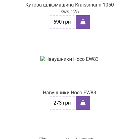
Кутова шліфмашина Кraissmann 1050
kws 125
690
грн
Навушники Hoco EW83
273
грн