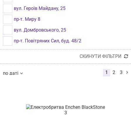
Луцьк
вул. Героїв Майдану, 25
пр-т. Миру 8
вул. Домбровського, 25
пр-т. Повітряних Сил, буд. 48/2
пр-т Оболонський, буд. 40
СКИНУТИ ФІЛЬТРИ
вул. І. Франка, будинок 21
1
2
3
по даті
вул. Хлібна 16
по даті
по названию
вул. Келецька,84
от дешевых к дорогим
от дорогих к дешевым
вул. Олександра Архипенка, 4
по наличию
по размеру скидки
пр-т Тракторобудівників, 108
вул. Москалівська, буд. 99-А прим. №13
вул. Степана Бандери, буд. 60