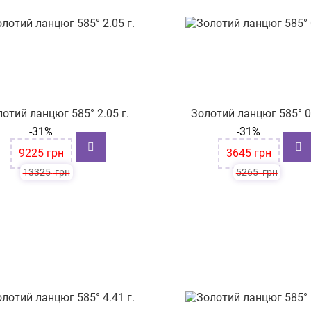
отий ланцюг 585° 2.05 г.
Золотий ланцюг 585° 0.
-31%
-31%
9225
грн
3645
грн
13325
грн
5265
грн