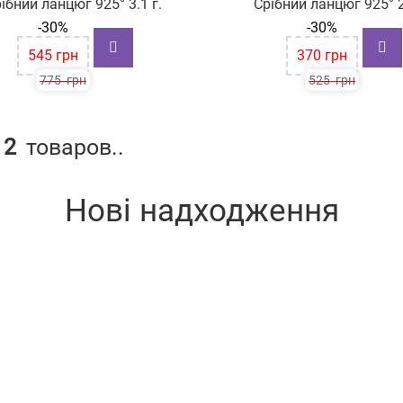
ібний ланцюг 925° 3.1 г.
Срібний ланцюг 925° 2
-30%
-30%
545
грн
370
грн
775
грн
525
грн
12
товаров..
Нові надходження