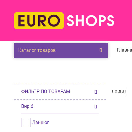
Главна
Каталог товаров
по даті
ФИЛЬТР ПО ТОВАРАМ
по даті
п
от дешев
Виріб
от дорог
по нали
по разме
Ланцюг