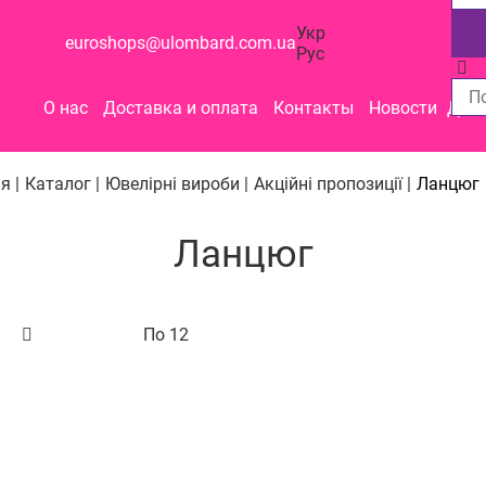
Укр
euroshops@ulombard.com.ua
Рус
О нас
Доставка и оплата
Контакты
Новости
Допо
я |
Каталог |
Ювелірні вироби |
Акційні пропозиції |
Ланцюг
Ланцюг
По 12
о названию
12
24
48
ых к дорогим
их к дешевым
чию
ру скидки