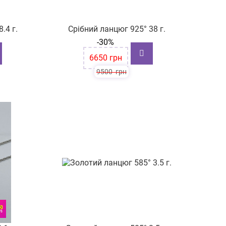
.4 г.
Срібний ланцюг 925° 38 г.
-30%
6650
грн
9500
грн