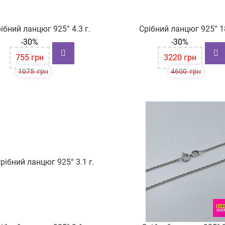
ібний ланцюг 925° 4.3 г.
Срібний ланцюг 925° 18
-30%
-30%
755
грн
3220
грн
1075
грн
4600
грн