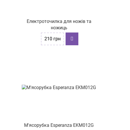
вул. Вітрука, буд. 45
Електроточилка для ножів та
ножиць
210
грн
М'ясорубка Esperanza EKM012G