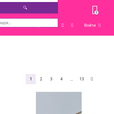
🔍
0
мога у виборі товару
Войти
1
2
3
4
13
...