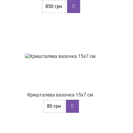
850
грн
Кришталева вазочка 15х7 см
80
грн