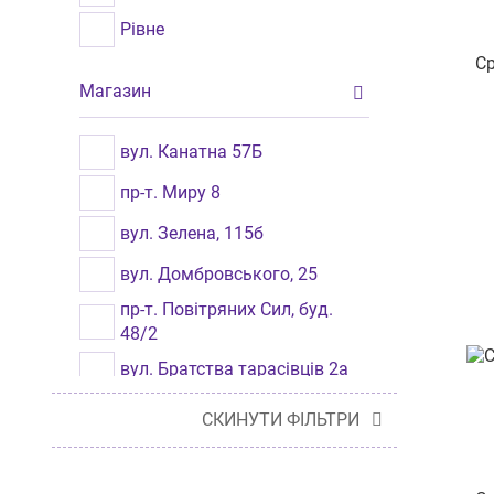
Рівне
Ср
Миколаїв
Магазин
вул. Канатна 57Б
пр-т. Миру 8
вул. Зелена, 115б
вул. Домбровського, 25
пр-т. Повітряних Сил, буд.
48/2
вул. Братства тарасівців 2а
вул. Чорновола 19
СКИНУТИ ФІЛЬТРИ
майдан Згоди 3/75
вул. І. Франка, будинок 21