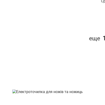
Ср
вул. Хлібна 16
вул. Шевченка, буд. 358
пр-т. Героїв Харкова, 214/2
вул. Городоцька, буд.167
еще
пр-т Науки, буд. 4
пр-т. Петра Григоренка 5
проспект Науки 17/15
бульв. Миколи Руденка,
буд.15
вул. Соборна 262
Київ тел: (067)509-53-07
пр-т. Центральний, буд. 24/2