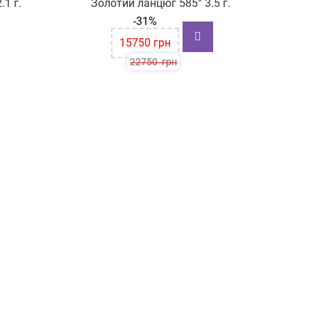
.1 г.
Золотий ланцюг 585° 3.5 г.
-31%
15750
грн
22750
грн