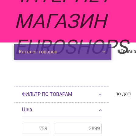
Главна
Каталог товаров
по даті
ФИЛЬТР ПО ТОВАРАМ
по даті
п
от дешев
Ціна
от дорог
по нали
по разме