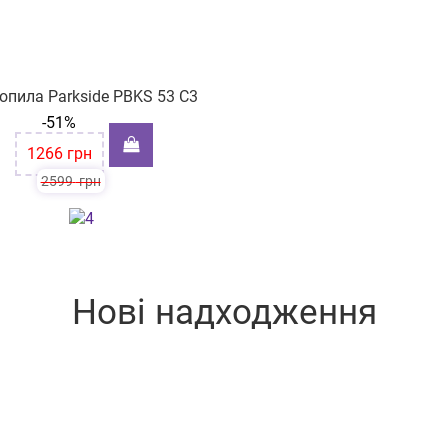
опила Parkside PBKS 53 C3
-51%
1266
грн
2599
грн
Нові надходження