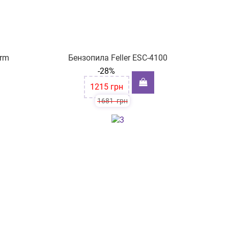
orm
Бензопила Feller ESC-4100
-28%
1215
грн
1681
грн