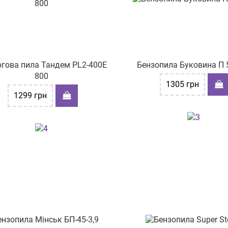
гова пила Тандем PL2-400E
Бензопила Буковина П 
800
1305
грн
1299
грн