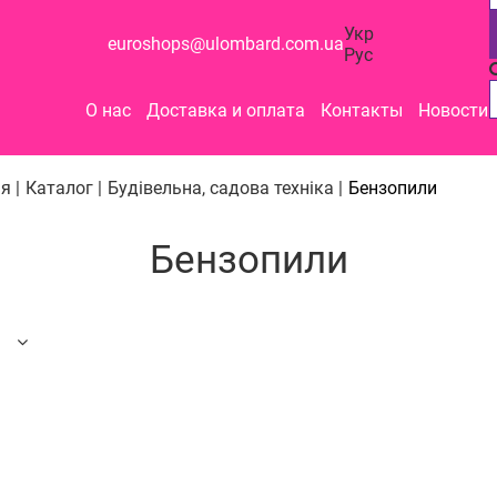
Укр
euroshops@ulombard.com.ua
Рус
О нас
Доставка и оплата
Контакты
Новости
я |
Каталог |
Будівельна, садова техніка |
Бензопили
Бензопили
о названию
ых к дорогим
их к дешевым
чию
ру скидки