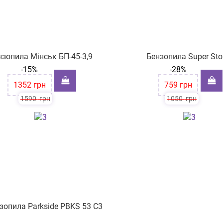
нзопила Мінськ БП-45-3,9
Бензопила Super St
-15%
-28%
1352
грн
759
грн
1590
грн
1050
грн