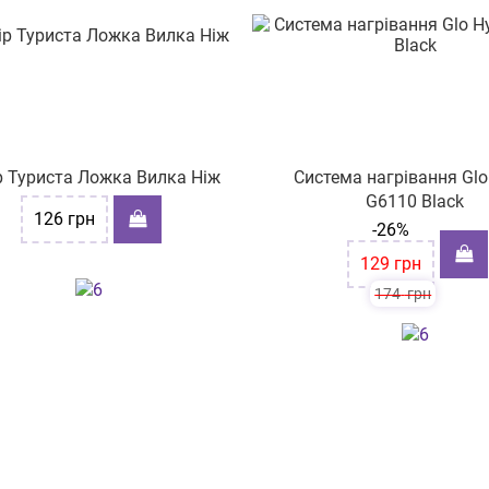
р Туриста Ложка Вилка Ніж
Система нагрівання Glo
G6110 Black
126
грн
-26%
129
грн
174
грн