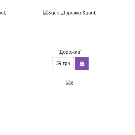
"Дорожка"
59
грн