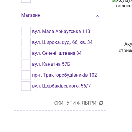
техніка
Магазин
Годинники
вул. Мала Арнаутська 113
вул. Широка, буд. 66, кв. 34
Ак
стриж
вул. Сечені Іштвана,34
вул. Канатна 57Б
пр-т. Тракторобудівників 102
вул. Щербаківського, 56/7
вул.Академіка Філатова 43
СКИНУТИ ФІЛЬТРИ
вул. Салтівське Шосе, 262
вул. Героїв Майдану, 25
пр-т. Миру 8