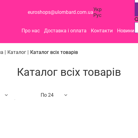
Укр
euroshops@ulombard.com.ua
Рус
Про нас
Доставка і оплата
Контакти
Новини
а |
Каталог |
Каталог всіх товарів
Каталог всіх товарів
По 24
о назві
24
48
100
вих до дорогих
гих до дешевих
ості
ром знижки