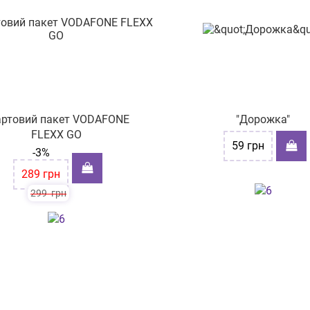
артовий пакет VODAFONE
"Дорожка"
FLEXX GO
59
грн
-3%
289
грн
299
грн