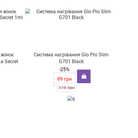
 жінок
Cистема нагрівання Glo Pro Slim
e Secret
G701 Black
-25%
89
грн
119
грн