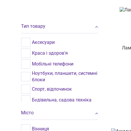
Тип товару
Аксесуари
Лам
Краса і здоров'я
Мобільні телефони
Ноутбуки, планшети, системні
блоки
Спорт, відпочинок
Будівельна, садова техніка
Телевізори
Місто
Техніка для дому
Вінниця
Фото, відео, аудіо, офісна