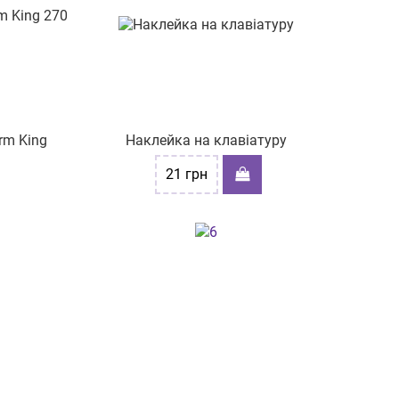
rm King
Наклейка на клавіатуру
21
грн