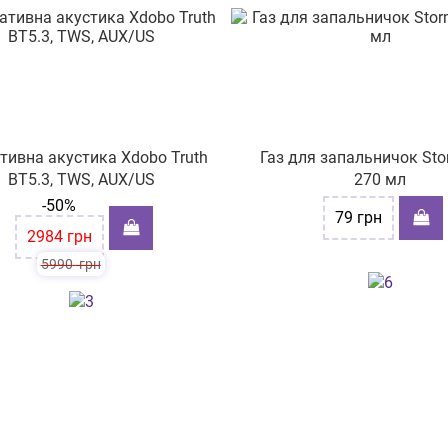
тивна акустика Xdobo Truth
Газ для запальничок Sto
BT5.3, TWS, AUX/US
270 мл
-50%
79
грн
2984
грн
5990
грн