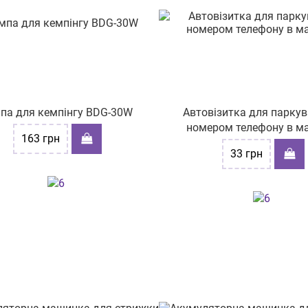
па для кемпінгу BDG-30W
Автовізитка для паркув
номером телефону в м
163
грн
33
грн