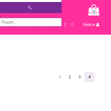
🔍
0
Допомога у виборі товару
Увійти
2
3
4