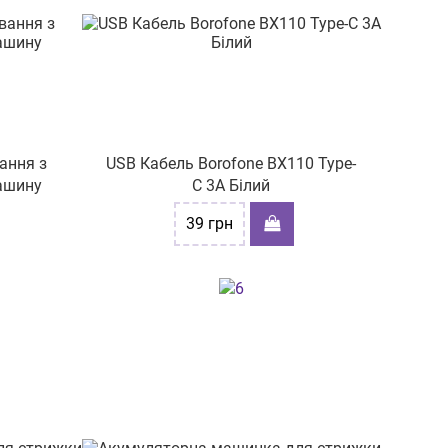
ання з
USB Кабель Borofone BX110 Type-
ашину
C 3A Білий
39
грн