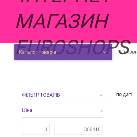
Головн
Каталог товарів
по даті
ФІЛЬТР ТОВАРІВ
по даті
п
від деше
Ціна
від доро
по наявн
за розмі