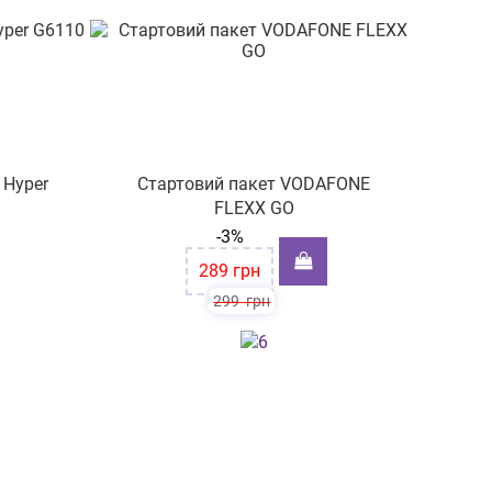
 Hyper
Стартовий пакет VODAFONE
FLEXX GO
-3%
289
грн
299
грн