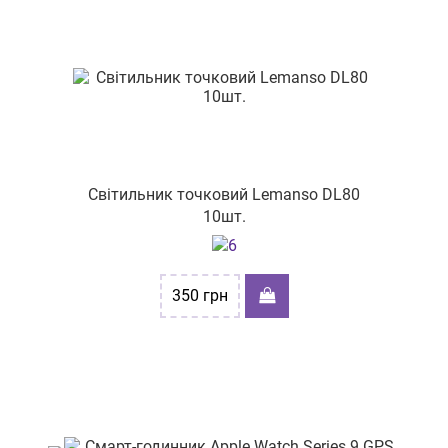
пр-т. Центральний, буд. 24/2
вул. Вітрука, буд. 45
Світильник точковий Lemanso DL80
10шт.
350
грн