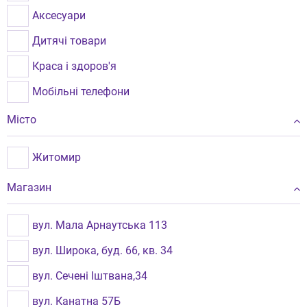
Аксесуари
Дитячі товари
Краса і здоров'я
Мобільні телефони
Ноутбуки, планшети, системні блоки
Місто
Спорт, відпочинок
Житомир
Будівельна, садова техніка
Магазин
Телевізори
Техніка для дому
вул. Мала Арнаутська 113
Фото, відео, аудіо, офісна техніка
вул. Широка, буд. 66, кв. 34
Годинники
вул. Сечені Іштвана,34
вул. Канатна 57Б