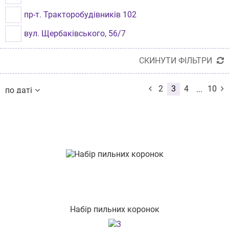
пр-т. Тракторобудівників 102
вул. Щербаківського, 56/7
вул.Академіка Філатова 43
СКИНУТИ ФІЛЬТРИ
вул. Салтівське Шосе, 262
2
3
4
10
...
по даті
вул. Героїв Майдану, 25
по даті
по назві
пр-т. Миру 8
від дешевих до дорогих
від дорогих до дешевих
вул. Тролейбусна, буд.4
по наявності
за розміром знижки
вул. Личаківська,77
вул. Гетьмана Мазепи, 28, 1 поверх
вул. Зелена, 115б
вул. Велика Арнаутська 38
Набір пильних коронок
вул. Домбровського, 25