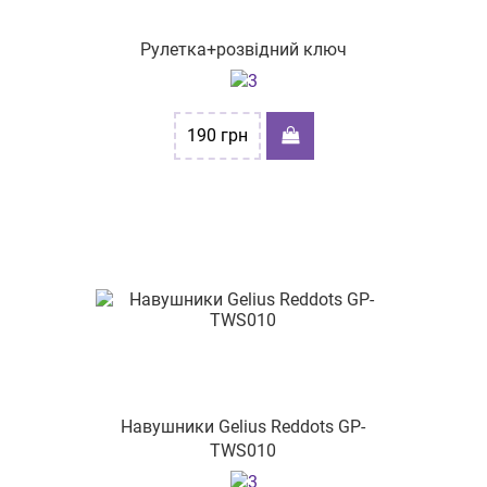
Рулетка+розвідний ключ
190
грн
Навушники Gelius Reddots GP-
TWS010