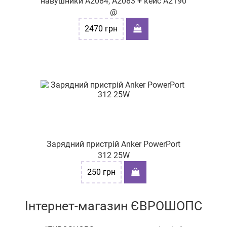
навушники A2084, A2083 + кейс A2190
@
2470
грн
Зарядний пристрій Anker PowerPort
312 25W
250
грн
Інтернет-магазин ЄВРОШОПС