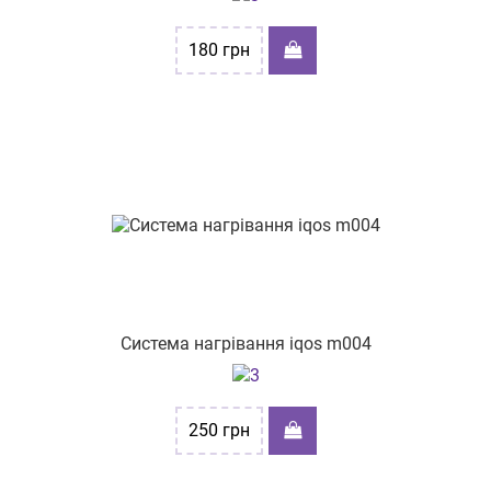
180
грн
Система нагрівання iqos m004
250
грн