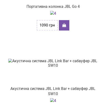
вул. Київська,62
Портативна колонка JBL Go 4
пр-т Тракторобудівників, 108
вул. Москалівська, буд. 99-А прим. №13
1090
грн
вул. Сегедська 12
пр-т Григоренка, буд. 28
вул. Степана Бандери, буд. 60
вул.Полтавський шлях, 58/1
Київ тел: (067)509-53-07
вул. Євгена Танцюри 37/43
вул. Городоцька, буд.167
Акустична система JBL Link Bar + сабвуфер JBL
проспект Космонтавтів, буд 36-А
SW10
пр-т Науки, буд. 4