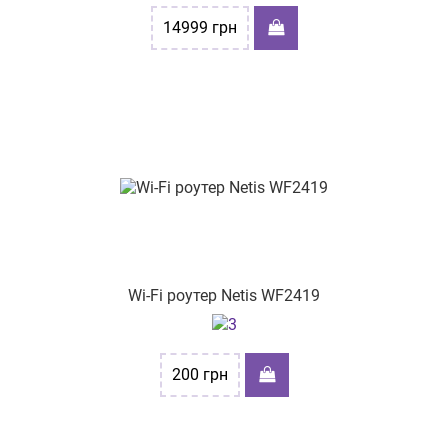
пр-т. Петра Григоренка 5
14999
грн
проспект Науки 17/15
вул. Сихівська, буд. 28
вул. Героїв України, 11/1
вул. Проскурівського підпілля, буд 16
вул.Подільська, буд. 38
бульв. Миколи Руденка, буд.15
вул. Космонавтів 3
Wi-Fi роутер Netis WF2419
вул. Соборна 262
пр-т Князя Володимира Великого 73
200
грн
пр-т. Аерокосмічний буд.179
пр-т Ярослава Мудрого Князя, буд. 16