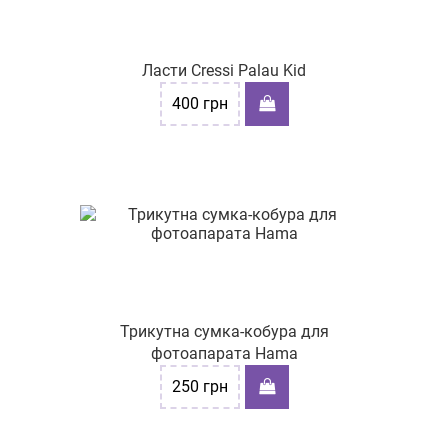
Ласти Cressi Palau Kid
400
грн
Трикутна сумка-кобура для
фотоапарата Hama
250
грн